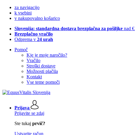
za navigacijo
k vsebini
v nakupovalno košarico
Slovenija: standardna dostava brezplačna za pošiljke
nad €
Brezplačno vračilo
Odprema v
24 urah
Pomoč
Kje je moje naročilo?
Vračilo
Stroški dostave
Možnosti plačila
Kontakt
Vse teme pomoči
Prijava
Prijavite se zdaj
Ste tukaj
prvič?
Ustvarite račun