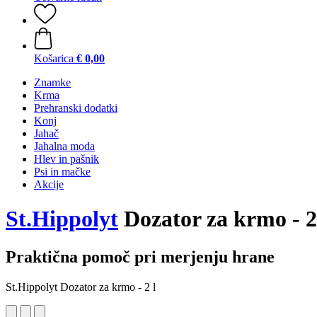
Košarica
€ 0,00
Znamke
Krma
Prehranski dodatki
Konj
Jahač
Jahalna moda
Hlev in pašnik
Psi in mačke
Akcije
St.Hippolyt
Dozator za krmo - 2
Praktična pomoč pri merjenju hrane
St.Hippolyt Dozator za krmo - 2 l