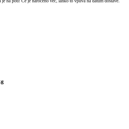
 je na poti! Če je naročeno več, lahko to vpliva na datum dostave.
kg