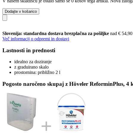
V našem skladišču je ostalo samo še 0 kosov tega artikla. Nova zaloga
Dodajte v košarico
Slovenija: standardna dostava brezplačna za pošiljke
nad € 54,90
Več informacij o odpremi in dostavi
Lastnosti in prednosti
idealno za doziranje
z graduirano skalo
prostornina: približno 2 l
Pogosto naročeno skupaj z Höveler ReforminPlus, 4 