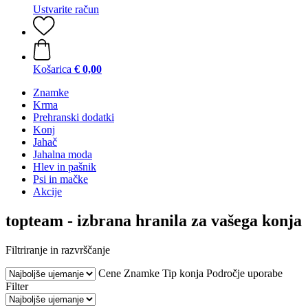
Ustvarite račun
Košarica
€ 0,00
Znamke
Krma
Prehranski dodatki
Konj
Jahač
Jahalna moda
Hlev in pašnik
Psi in mačke
Akcije
topteam - izbrana hranila za vašega konja
Filtriranje in razvrščanje
Cene
Znamke
Tip konja
Področje uporabe
Filter