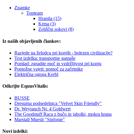
Znamke
Topteam
Hranila (15)
Krma (3)
Zeliščni sokovi (8)
Iz naših objavljenih člankov:
Razjede na želodcu pri konjih - bolezen civilizacije?
Test izdelka: transportne gamaše
Pomlad: zgradite moč in vzdržljivost pri konju
Pomožne vajeti: pomoč za začetnike
Električna ograja Kerbl
Odkrijte EquusVitalis:
BUSSE
Dresurna podsedelnica "Velvet Skin Friendly"
Dr. Weyrauch Nr. 4 Goldwert
The Goodstuff Raca z bučo in jabolki, mokra hrana
Marstall Muesli "Sinfonie"
Novi izdelki: