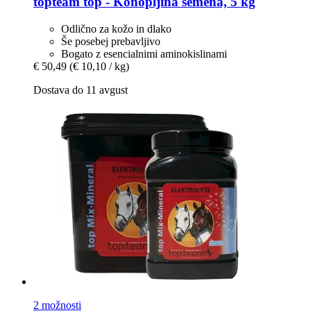
topteam
top -​ Konopljina semena, 5 kg
Odlično za kožo in dlako
Še posebej prebavljivo
Bogato z esencialnimi aminokislinami
€ 50,49
(€ 10,10 / kg)
Dostava do 11 avgust
2 možnosti