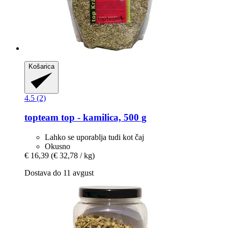
Košarica
4.5 (2)
topteam
top -​ kamilica, 500 g
Lahko se uporablja tudi kot čaj
Okusno
€ 16,39
(€ 32,78 / kg)
Dostava do 11 avgust