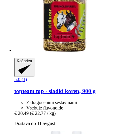
Košarica
5.0 (1)
topteam
top -​ sladki koren, 900 g
Z dragocenimi sestavinami
Vsebuje flavonoide
€ 20,49
(€ 22,77 / kg)
Dostava do 11 avgust