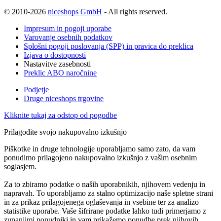
© 2010-2026
niceshops GmbH
- All rights reserved.
Impresum in pogoji uporabe
Varovanje osebnih podatkov
Splošni pogoji poslovanja (SPP) in pravica do preklica
Izjava o dostopnosti
Nastavitve zasebnosti
Preklic ABO naročnine
Podjetje
Druge niceshops trgovine
Kliknite tukaj za odstop od pogodbe
Prilagodite svojo nakupovalno izkušnjo
Piškotke in druge tehnologije uporabljamo samo zato, da vam
ponudimo prilagojeno nakupovalno izkušnjo z vašim osebnim
soglasjem.
Za to zbiramo podatke o naših uporabnikih, njihovem vedenju in
napravah. To uporabljamo za stalno optimizacijo naše spletne strani
in za prikaz prilagojenega oglaševanja in vsebine ter za analizo
statistike uporabe. Vaše šifrirane podatke lahko tudi primerjamo z
zunanjimi ponudniki in vam prikažemo ponudbe prek njihovih