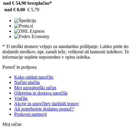
nad € 54,90
brezplačno*
nad € 0,00
€ 5,79
* Ti stroški dostave veljajo za standardno pošiljanje. Lahko pride do
dodatnih stroškov, npr. zaradi teže, velikosti ali lastnosti izdelkov. Te
informacije najdete neposredno v opisu izdelka.
Pomoč in podpora
Kako oddati naročilo
Načini plačila
Moj uporabniški račun
Odprema in dostava naročila
Vračila
Akcije in unovčitev darilnih bonov
Ali potrebujete dodatno pomoč?
Poslovni partnerji
Moj račun