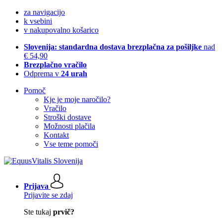
za navigacijo
k vsebini
v nakupovalno košarico
Slovenija: standardna dostava brezplačna za pošiljke
nad
€ 54,90
Brezplačno vračilo
Odprema v
24 urah
Pomoč
Kje je moje naročilo?
Vračilo
Stroški dostave
Možnosti plačila
Kontakt
Vse teme pomoči
Prijava
Prijavite se zdaj
Ste tukaj
prvič?