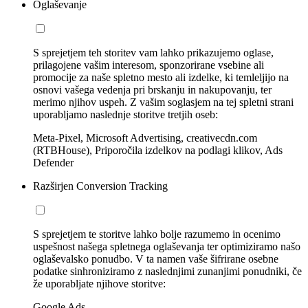
Oglaševanje
S sprejetjem teh storitev vam lahko prikazujemo oglase,
prilagojene vašim interesom, sponzorirane vsebine ali
promocije za naše spletno mesto ali izdelke, ki temleljijo na
osnovi vašega vedenja pri brskanju in nakupovanju, ter
merimo njihov uspeh. Z vašim soglasjem na tej spletni strani
uporabljamo naslednje storitve tretjih oseb:
Meta-Pixel, Microsoft Advertising, creativecdn.com
(RTBHouse), Priporočila izdelkov na podlagi klikov, Ads
Defender
Razširjen Conversion Tracking
S sprejetjem te storitve lahko bolje razumemo in ocenimo
uspešnost našega spletnega oglaševanja ter optimiziramo našo
oglaševalsko ponudbo. V ta namen vaše šifrirane osebne
podatke sinhroniziramo z naslednjimi zunanjimi ponudniki, če
že uporabljate njihove storitve:
Google Ads