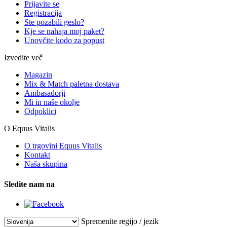
Prijavite se
Registracija
Ste pozabili geslo?
Kje se nahaja moj paket?
Unovčite kodo za popust
Izvedite več
Magazin
Mix & Match paletna dostava
Ambasadorji
Mi in naše okolje
Odpoklici
O Equus Vitalis
O trgovini Equus Vitalis
Kontakt
Naša skupina
Sledite nam na
Spremenite regijo / jezik