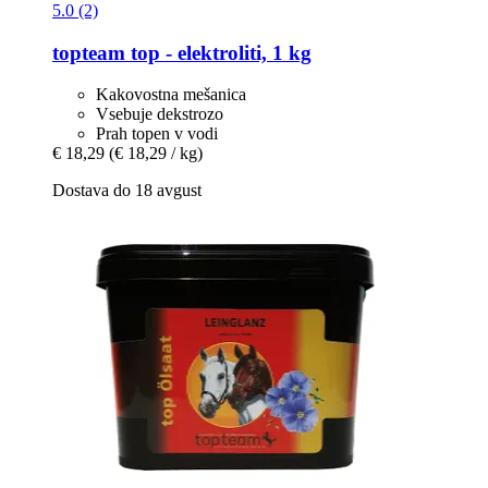
5.0 (2)
topteam
top -​ elektroliti, 1 kg
Kakovostna mešanica
Vsebuje dekstrozo
Prah topen v vodi
€ 18,29
(€ 18,29 / kg)
Dostava do 18 avgust