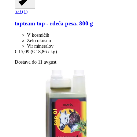
5.0 (1)
topteam
top -​ rdeča pesa, 800 g
V kosmičih
Zelo okusno
Vir mineralov
€ 15,09
(€ 18,86 / kg)
Dostava do 11 avgust