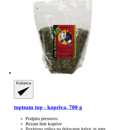
Košarica
topteam
top -​ kopriva, 700 g
Podpira presnovo
Rezani liste koprive
Pozitivno vpliva na delovanje ledvic in jeter