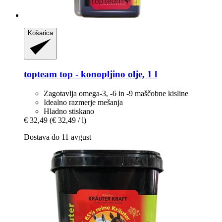
Košarica
topteam
top -​ konopljino olje, 1 l
Zagotavlja omega-3, -6 in -9 maščobne kisline
Idealno razmerje mešanja
Hladno stiskano
€ 32,49
(€ 32,49 / l)
Dostava do 11 avgust