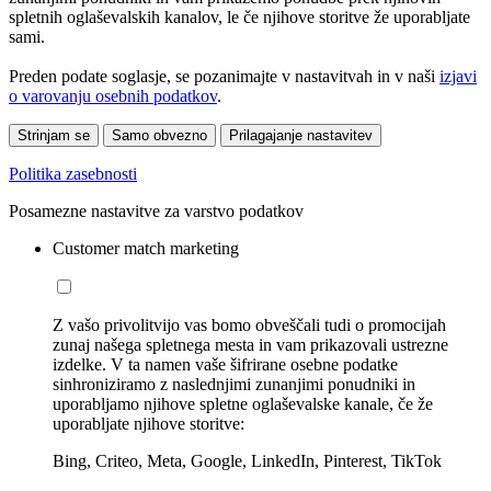
spletnih oglaševalskih kanalov, le če njihove storitve že uporabljate
sami.
Preden podate soglasje, se pozanimajte v nastavitvah in v naši
izjavi
o varovanju osebnih podatkov
.
Strinjam se
Samo obvezno
Prilagajanje nastavitev
Politika zasebnosti
Posamezne nastavitve za varstvo podatkov
Customer match marketing
Z vašo privolitvijo vas bomo obveščali tudi o promocijah
zunaj našega spletnega mesta in vam prikazovali ustrezne
izdelke. V ta namen vaše šifrirane osebne podatke
sinhroniziramo z naslednjimi zunanjimi ponudniki in
uporabljamo njihove spletne oglaševalske kanale, če že
uporabljate njihove storitve:
Bing, Criteo, Meta, Google, LinkedIn, Pinterest, TikTok