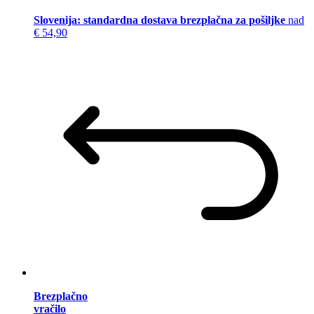
Slovenija: standardna dostava brezplačna za pošiljke
nad
€ 54,90
Brezplačno
vračilo