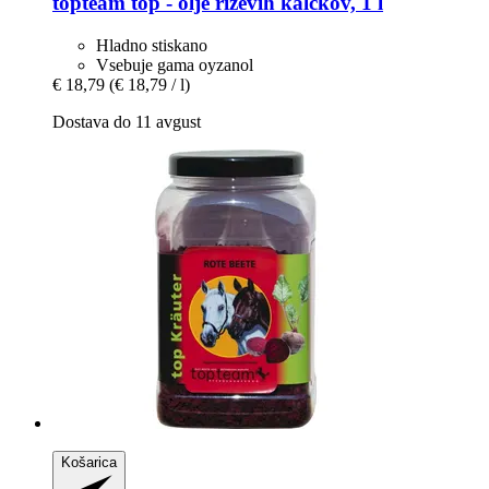
topteam
top -​ olje riževih kalčkov, 1 l
Hladno stiskano
Vsebuje gama oyzanol
€ 18,79
(€ 18,79 / l)
Dostava do 11 avgust
Košarica