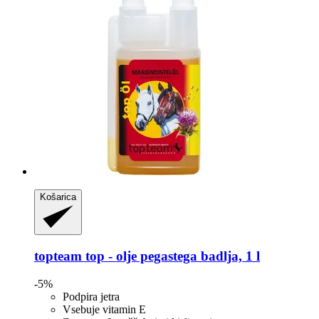
Košarica
topteam
top -​ olje pegastega badlja, 1 l
-5%
Podpira jetra
Vsebuje vitamin E