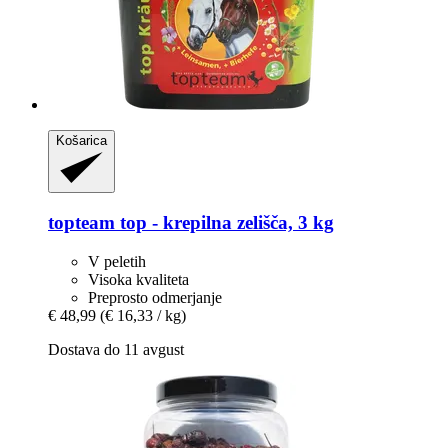
Košarica
topteam
top -​ krepilna zelišča, 3 kg
V peletih
Visoka kvaliteta
Preprosto odmerjanje
€ 48,99
(€ 16,33 / kg)
Dostava do 11 avgust