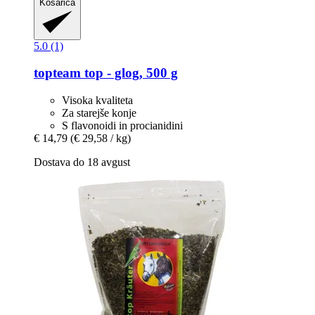
Košarica
5.0 (1)
topteam
top -​ glog, 500 g
Visoka kvaliteta
Za starejše konje
S flavonoidi in procianidini
€ 14,79
(€ 29,58 / kg)
Dostava do 18 avgust