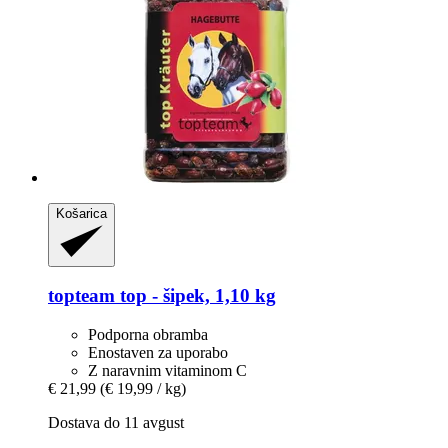
Košarica
topteam
top -​ šipek, 1,10 kg
Podporna obramba
Enostaven za uporabo
Z naravnim vitaminom C
€ 21,99
(€ 19,99 / kg)
Dostava do 11 avgust