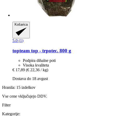
Košarica
5.0 (1)
topteam
top -​ trpotec, 800 g
Podpira dihalne poti
Visoka kvaliteta
€ 17,89
(€ 22,36 / kg)
Dostava do 18 avgust
Hranila: 15 izdelkov
Vse cene vključujejo DDV.
Filter
Kategorije: