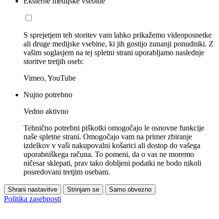
Eksterne medijske vsebine
S sprejetjem teh storitev vam lahko prikažemo videoposnetke
ali druge medijske vsebine, ki jih gostijo zunanji ponudniki. Z
vašim soglasjem na tej spletni strani uporabljamo naslednje
storitve tretjih oseb:
Vimeo, YouTube
Nujno potrebno
Vedno aktivno
Tehnično potrebni piškotki omogočajo le osnovne funkcije
naše spletne strani. Omogočajo vam na primer zbiranje
izdelkov v vaši nakupovalni košarici ali dostop do vašega
uporabniškega računa. To pomeni, da o vas ne moremo
ničesar sklepati, prav tako dobljeni podatki ne bodo nikoli
posredovani tretjim osebam.
Shrani nastavitve
Strinjam se
Samo obvezno
Politika zasebnosti