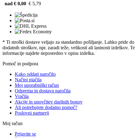
nad € 0,00
€ 5,79
* Ti stroški dostave veljajo za standardno pošiljanje. Lahko pride do
dodatnih stroškov, npr. zaradi teže, velikosti ali lastnosti izdelkov. Te
informacije najdete neposredno v opisu izdelka.
Pomoč in podpora
Kako oddati naročilo
Načini plačila
Moj uporabniški račun
Odprema in dostava naročila
Vračila
Akcije in unovčitev darilnih bonov
Ali potrebujete dodatno pomoč?
Poslovni partnerji
Moj račun
Prijavite se