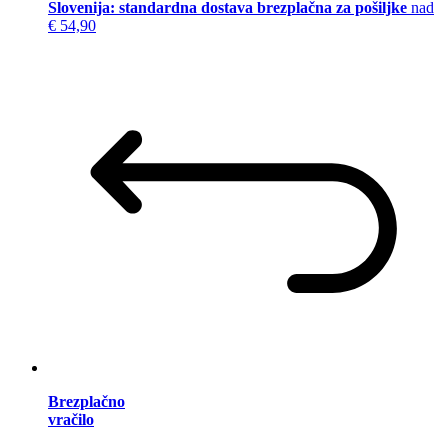
Slovenija: standardna dostava brezplačna za pošiljke
nad
€ 54,90
Brezplačno
vračilo