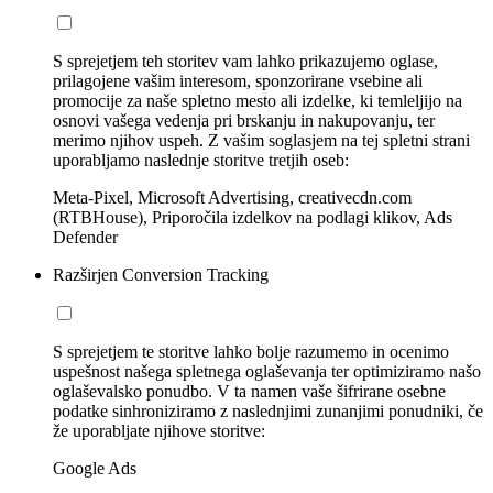
S sprejetjem teh storitev vam lahko prikazujemo oglase,
prilagojene vašim interesom, sponzorirane vsebine ali
promocije za naše spletno mesto ali izdelke, ki temleljijo na
osnovi vašega vedenja pri brskanju in nakupovanju, ter
merimo njihov uspeh. Z vašim soglasjem na tej spletni strani
uporabljamo naslednje storitve tretjih oseb:
Meta-Pixel, Microsoft Advertising, creativecdn.com
(RTBHouse), Priporočila izdelkov na podlagi klikov, Ads
Defender
Razširjen Conversion Tracking
S sprejetjem te storitve lahko bolje razumemo in ocenimo
uspešnost našega spletnega oglaševanja ter optimiziramo našo
oglaševalsko ponudbo. V ta namen vaše šifrirane osebne
podatke sinhroniziramo z naslednjimi zunanjimi ponudniki, če
že uporabljate njihove storitve:
Google Ads