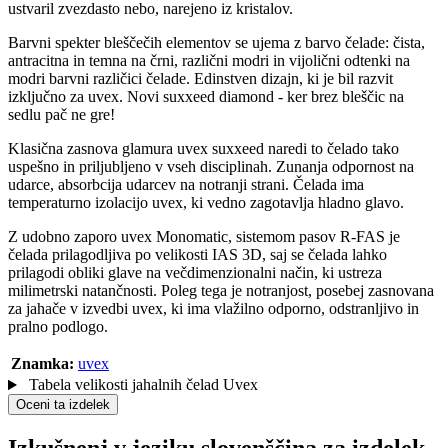
ustvaril zvezdasto nebo, narejeno iz kristalov.
Barvni spekter bleščečih elementov se ujema z barvo čelade: čista,
antracitna in temna na črni, različni modri in vijolični odtenki na
modri barvni različici čelade. Edinstven dizajn, ki je bil razvit
izključno za uvex. Novi suxxeed diamond - ker brez bleščic na
sedlu pač ne gre!
Klasična zasnova glamura uvex suxxeed naredi to čelado tako
uspešno in priljubljeno v vseh disciplinah. Zunanja odpornost na
udarce, absorbcija udarcev na notranji strani. Čelada ima
temperaturno izolacijo uvex, ki vedno zagotavlja hladno glavo.
Z udobno zaporo uvex Monomatic, sistemom pasov R-FAS je
čelada prilagodljiva po velikosti IAS 3D, saj se čelada lahko
prilagodi obliki glave na večdimenzionalni način, ki ustreza
milimetrski natančnosti. Poleg tega je notranjost, posebej zasnovana
za jahače v izvedbi uvex, ki ima vlažilno odporno, odstranljivo in
pralno podlogo.
Znamka:
uvex
Tabela velikosti jahalnih čelad Uvex
Oceni ta izdelek