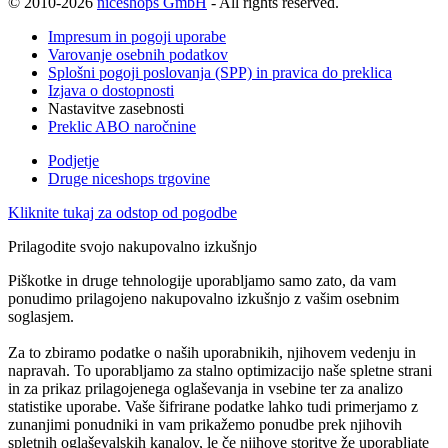
© 2010-2026
niceshops GmbH
- All rights reserved.
Impresum in pogoji uporabe
Varovanje osebnih podatkov
Splošni pogoji poslovanja (SPP) in pravica do preklica
Izjava o dostopnosti
Nastavitve zasebnosti
Preklic ABO naročnine
Podjetje
Druge niceshops trgovine
Kliknite tukaj za odstop od pogodbe
Prilagodite svojo nakupovalno izkušnjo
Piškotke in druge tehnologije uporabljamo samo zato, da vam
ponudimo prilagojeno nakupovalno izkušnjo z vašim osebnim
soglasjem.
Za to zbiramo podatke o naših uporabnikih, njihovem vedenju in
napravah. To uporabljamo za stalno optimizacijo naše spletne strani
in za prikaz prilagojenega oglaševanja in vsebine ter za analizo
statistike uporabe. Vaše šifrirane podatke lahko tudi primerjamo z
zunanjimi ponudniki in vam prikažemo ponudbe prek njihovih
spletnih oglaševalskih kanalov, le če njihove storitve že uporabljate