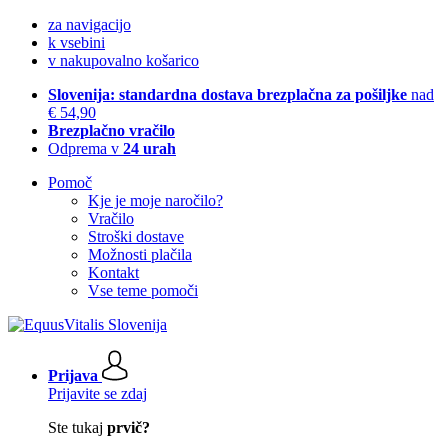
za navigacijo
k vsebini
v nakupovalno košarico
Slovenija: standardna dostava brezplačna za pošiljke
nad
€ 54,90
Brezplačno vračilo
Odprema v
24 urah
Pomoč
Kje je moje naročilo?
Vračilo
Stroški dostave
Možnosti plačila
Kontakt
Vse teme pomoči
Prijava
Prijavite se zdaj
Ste tukaj
prvič?