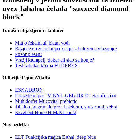
Izkušnenj v jeziku slovenščina za izdelek
uvex Jahalna čelada "suxxeed diamond
black"
Iz naših objavljenih člankov:
Miti o fekalni ali blatni vodi
Razjede na želodcu pri konjih - bolezen civilizacije?
Pozor plesen!
Vražji krempelj: dober ali slab za konje?
Test izdelka: krema FUDEREX
Odkrijte EquusVitalis:
ESKADRON
Podsedelni pas ''VINYL-GEL-DR D'' elastičen črn
Mühldorfer Mucovital prebiotic
Jahalno pregrinjalo proti insektom, z resicami, zebra
Excellent Horse H.M.P. Liquid
Novi izdelki:
ELT Funkcijska majica Esthal, deep blue