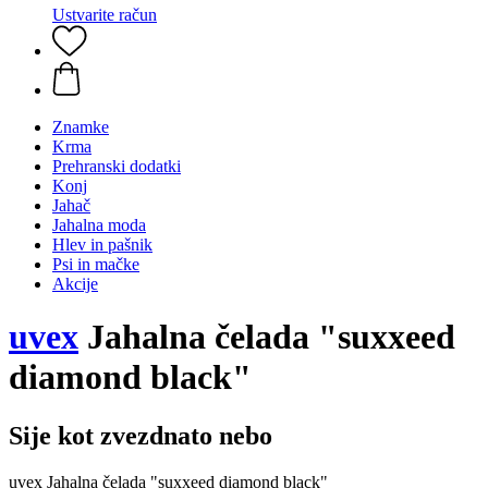
Ustvarite račun
Znamke
Krma
Prehranski dodatki
Konj
Jahač
Jahalna moda
Hlev in pašnik
Psi in mačke
Akcije
uvex
Jahalna čelada "suxxeed
diamond black"
Sije kot zvezdnato nebo
uvex Jahalna čelada "suxxeed diamond black"