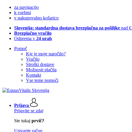
za navigacijo
k vsebini
v nakupovalno košarico
Slovenija: standardna dostava brezplačna za pošiljke
nad €
Brezplačno vračilo
Odprema v
24 urah
Pomoč
Kje je moje naročilo?
Vračilo
Stroški dostave
Možnosti plačila
Kontakt
Vse teme pomoči
Prijava
Prijavite se zdaj
Ste tukaj
prvič?
Ustvarite račun