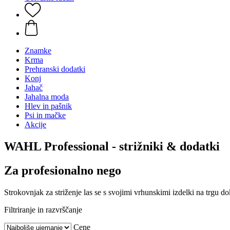
Znamke
Krma
Prehranski dodatki
Konj
Jahač
Jahalna moda
Hlev in pašnik
Psi in mačke
Akcije
WAHL Professional - strižniki & dodatki
Za profesionalno nego
Strokovnjak za striženje las se s svojimi vrhunskimi izdelki na trgu 
Filtriranje in razvrščanje
Cene