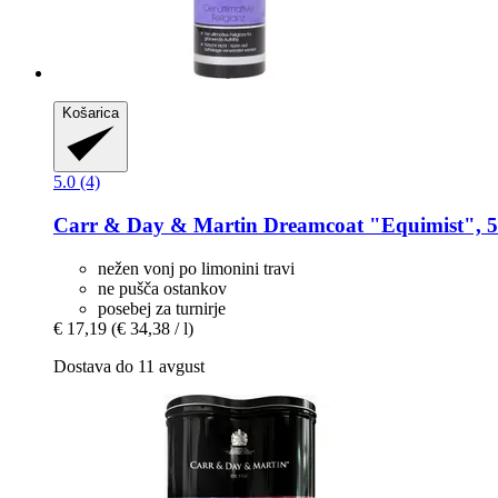
Košarica
5.0 (4)
Carr & Day & Martin
Dreamcoat "Equimist", 5
nežen vonj po limonini travi
ne pušča ostankov
posebej za turnirje
€ 17,19
(€ 34,38 / l)
Dostava do 11 avgust