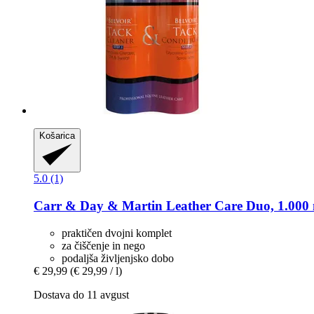
Košarica
5.0 (1)
Carr & Day & Martin
Leather Care Duo, 1.000
praktičen dvojni komplet
za čiščenje in nego
podaljša življenjsko dobo
€ 29,99
(€ 29,99 / l)
Dostava do 11 avgust