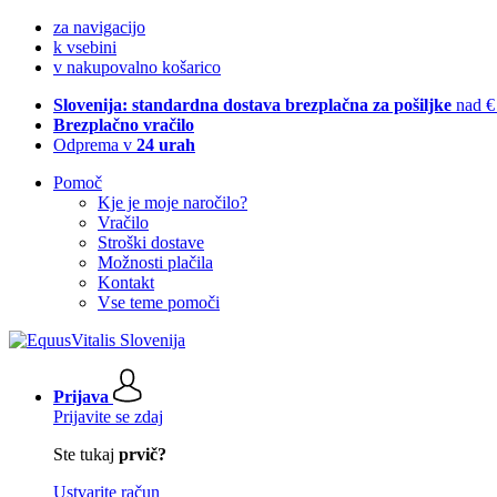
za navigacijo
k vsebini
v nakupovalno košarico
Slovenija: standardna dostava brezplačna za pošiljke
nad €
Brezplačno vračilo
Odprema v
24 urah
Pomoč
Kje je moje naročilo?
Vračilo
Stroški dostave
Možnosti plačila
Kontakt
Vse teme pomoči
Prijava
Prijavite se zdaj
Ste tukaj
prvič?
Ustvarite račun