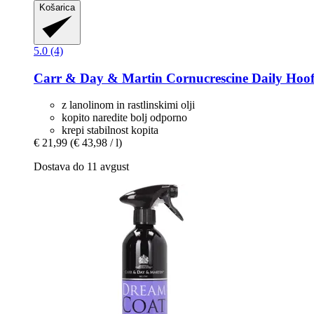
Košarica
5.0 (4)
Carr & Day & Martin
Cornucrescine Daily Hoof
z lanolinom in rastlinskimi olji
kopito naredite bolj odporno
krepi stabilnost kopita
€ 21,99
(€ 43,98 / l)
Dostava do 11 avgust