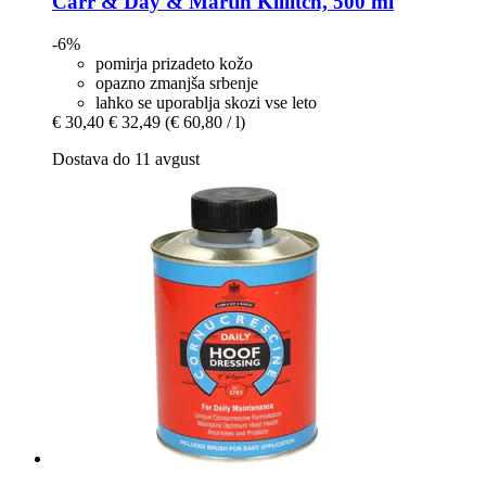
Carr & Day & Martin
Killitch, 500 ml
-6%
pomirja prizadeto kožo
opazno zmanjša srbenje
lahko se uporablja skozi vse leto
€ 30,40
€ 32,49
(€ 60,80 / l)
Dostava do 11 avgust