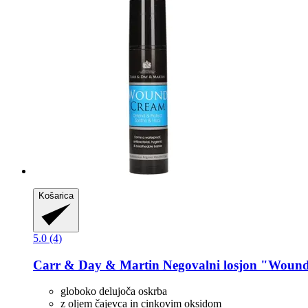
Košarica
5.0 (4)
Carr & Day & Martin
Negovalni losjon "Wound
globoko delujoča oskrba
z oljem čajevca in cinkovim oksidom