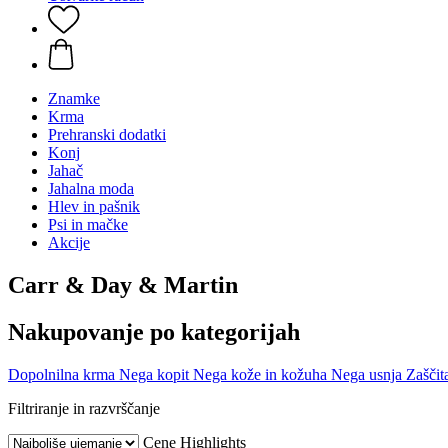
Znamke
Krma
Prehranski dodatki
Konj
Jahač
Jahalna moda
Hlev in pašnik
Psi in mačke
Akcije
Carr & Day & Martin
Nakupovanje po kategorijah
Dopolnilna krma
Nega kopit
Nega kože in kožuha
Nega usnja
Zaščit
Filtriranje in razvrščanje
Cene
Highlights