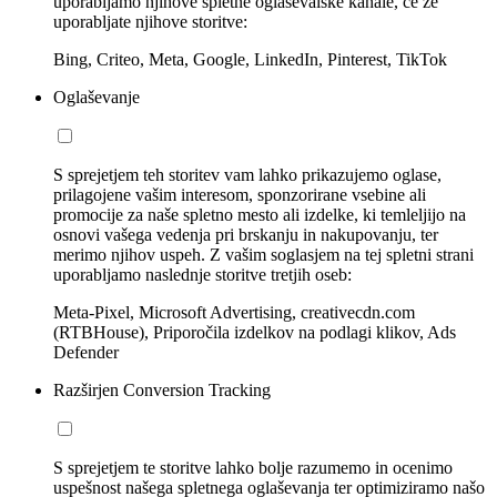
uporabljamo njihove spletne oglaševalske kanale, če že
uporabljate njihove storitve:
Bing, Criteo, Meta, Google, LinkedIn, Pinterest, TikTok
Oglaševanje
S sprejetjem teh storitev vam lahko prikazujemo oglase,
prilagojene vašim interesom, sponzorirane vsebine ali
promocije za naše spletno mesto ali izdelke, ki temleljijo na
osnovi vašega vedenja pri brskanju in nakupovanju, ter
merimo njihov uspeh. Z vašim soglasjem na tej spletni strani
uporabljamo naslednje storitve tretjih oseb:
Meta-Pixel, Microsoft Advertising, creativecdn.com
(RTBHouse), Priporočila izdelkov na podlagi klikov, Ads
Defender
Razširjen Conversion Tracking
S sprejetjem te storitve lahko bolje razumemo in ocenimo
uspešnost našega spletnega oglaševanja ter optimiziramo našo