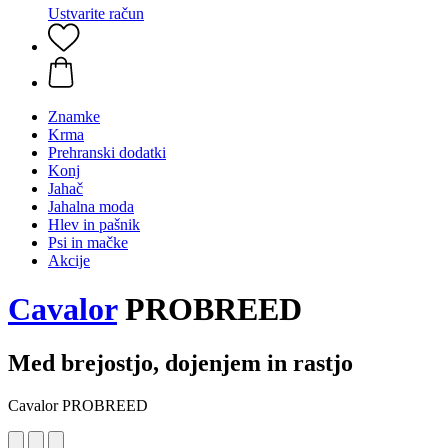
Ustvarite račun
Znamke
Krma
Prehranski dodatki
Konj
Jahač
Jahalna moda
Hlev in pašnik
Psi in mačke
Akcije
Cavalor
PROBREED
Med brejostjo, dojenjem in rastjo
Cavalor PROBREED