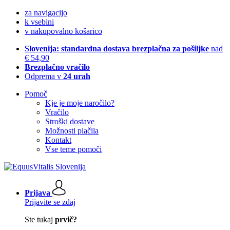
za navigacijo
k vsebini
v nakupovalno košarico
Slovenija: standardna dostava brezplačna za pošiljke
nad
€ 54,90
Brezplačno vračilo
Odprema v
24 urah
Pomoč
Kje je moje naročilo?
Vračilo
Stroški dostave
Možnosti plačila
Kontakt
Vse teme pomoči
Prijava
Prijavite se zdaj
Ste tukaj
prvič?