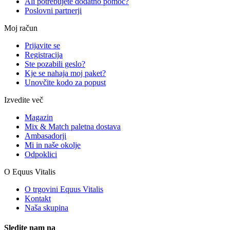
Ali potrebujete dodatno pomoč?
Poslovni partnerji
Moj račun
Prijavite se
Registracija
Ste pozabili geslo?
Kje se nahaja moj paket?
Unovčite kodo za popust
Izvedite več
Magazin
Mix & Match paletna dostava
Ambasadorji
Mi in naše okolje
Odpoklici
O Equus Vitalis
O trgovini Equus Vitalis
Kontakt
Naša skupina
Sledite nam na