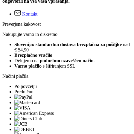
odgovorili na vsa vaša vprašanja.
Kontakt
Preverjena kakovost
Nakupujte varno in diskretno
Slovenija: standardna dostava brezplačna za pošiljke
nad
€ 54,90
Brezplačno vračilo
Delujemo na
podnebno ozaveščen način
.
Varno plačilo
s šifriranjem SSL
Načini plačila
Po povzetju
Predračun