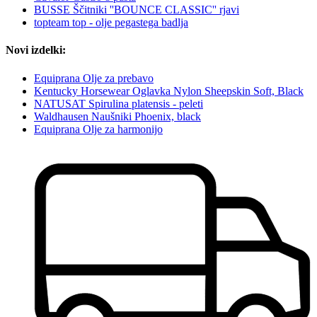
BUSSE Ščitniki ''BOUNCE CLASSIC'' rjavi
topteam top - olje pegastega badlja
Novi izdelki:
Equiprana Olje za prebavo
Kentucky Horsewear Oglavka Nylon Sheepskin Soft, Black
NATUSAT Spirulina platensis - peleti
Waldhausen Naušniki Phoenix, black
Equiprana Olje za harmonijo