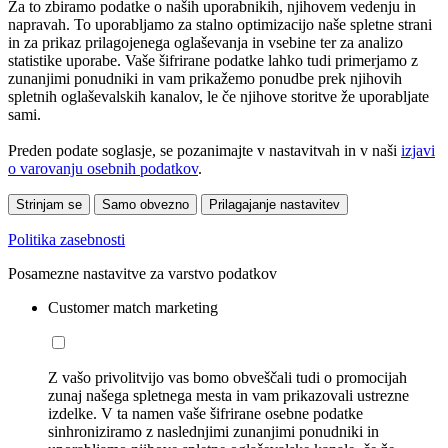
Za to zbiramo podatke o naših uporabnikih, njihovem vedenju in
napravah. To uporabljamo za stalno optimizacijo naše spletne strani
in za prikaz prilagojenega oglaševanja in vsebine ter za analizo
statistike uporabe. Vaše šifrirane podatke lahko tudi primerjamo z
zunanjimi ponudniki in vam prikažemo ponudbe prek njihovih
spletnih oglaševalskih kanalov, le če njihove storitve že uporabljate
sami.
Preden podate soglasje, se pozanimajte v nastavitvah in v naši
izjavi
o varovanju osebnih podatkov
.
Strinjam se
Samo obvezno
Prilagajanje nastavitev
Politika zasebnosti
Posamezne nastavitve za varstvo podatkov
Customer match marketing
Z vašo privolitvijo vas bomo obveščali tudi o promocijah
zunaj našega spletnega mesta in vam prikazovali ustrezne
izdelke. V ta namen vaše šifrirane osebne podatke
sinhroniziramo z naslednjimi zunanjimi ponudniki in