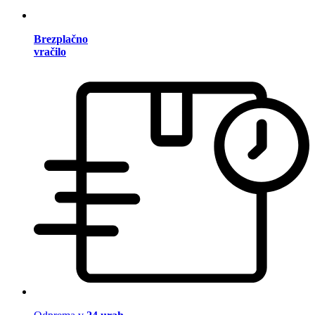
Brezplačno
vračilo