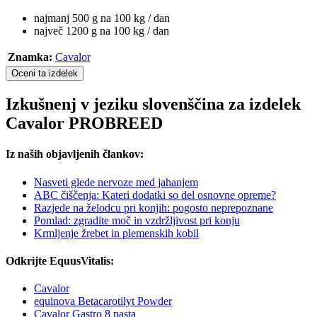
najmanj 500 g na 100 kg / dan
največ 1200 g na 100 kg / dan
Znamka:
Cavalor
Oceni ta izdelek
Izkušnenj v jeziku slovenščina za izdelek
Cavalor PROBREED
Iz naših objavljenih člankov:
Nasveti glede nervoze med jahanjem
ABC čiščenja: Kateri dodatki so del osnovne opreme?
Razjede na želodcu pri konjih: pogosto neprepoznane
Pomlad: zgradite moč in vzdržljivost pri konju
Krmljenje žrebet in plemenskih kobil
Odkrijte EquusVitalis:
Cavalor
equinova Betacarotilyt Powder
Cavalor Gastro 8 pasta