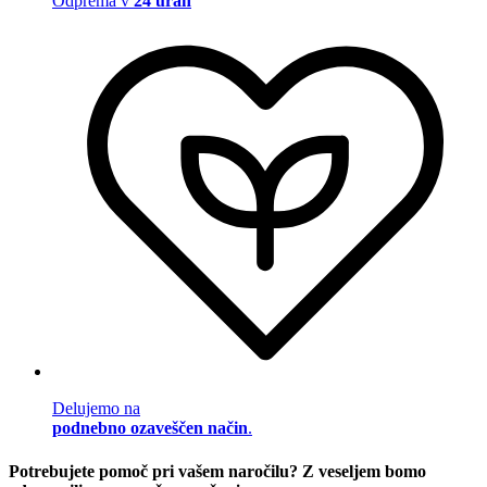
Odprema v
24 urah
Delujemo na
podnebno ozaveščen način
.
Potrebujete pomoč pri vašem naročilu? Z veseljem bomo