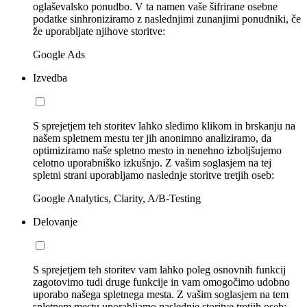
oglaševalsko ponudbo. V ta namen vaše šifrirane osebne
podatke sinhroniziramo z naslednjimi zunanjimi ponudniki, če
že uporabljate njihove storitve:
Google Ads
Izvedba
S sprejetjem teh storitev lahko sledimo klikom in brskanju na
našem spletnem mestu ter jih anonimno analiziramo, da
optimiziramo naše spletno mesto in nenehno izboljšujemo
celotno uporabniško izkušnjo. Z vašim soglasjem na tej
spletni strani uporabljamo naslednje storitve tretjih oseb:
Google Analytics, Clarity, A/B-Testing
Delovanje
S sprejetjem teh storitev vam lahko poleg osnovnih funkcij
zagotovimo tudi druge funkcije in vam omogočimo udobno
uporabo našega spletnega mesta. Z vašim soglasjem na tem
spletnem mestu uporabljamo naslednje storitve tretjih oseb: