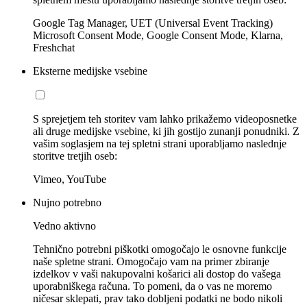
Google Tag Manager, UET (Universal Event Tracking)
Microsoft Consent Mode, Google Consent Mode, Klarna,
Freshchat
Eksterne medijske vsebine
S sprejetjem teh storitev vam lahko prikažemo videoposnetke
ali druge medijske vsebine, ki jih gostijo zunanji ponudniki. Z
vašim soglasjem na tej spletni strani uporabljamo naslednje
storitve tretjih oseb:
Vimeo, YouTube
Nujno potrebno
Vedno aktivno
Tehnično potrebni piškotki omogočajo le osnovne funkcije
naše spletne strani. Omogočajo vam na primer zbiranje
izdelkov v vaši nakupovalni košarici ali dostop do vašega
uporabniškega računa. To pomeni, da o vas ne moremo
ničesar sklepati, prav tako dobljeni podatki ne bodo nikoli