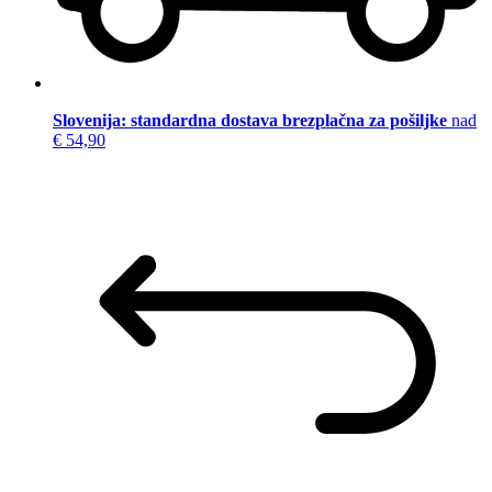
Slovenija: standardna dostava brezplačna za pošiljke
nad
€ 54,90