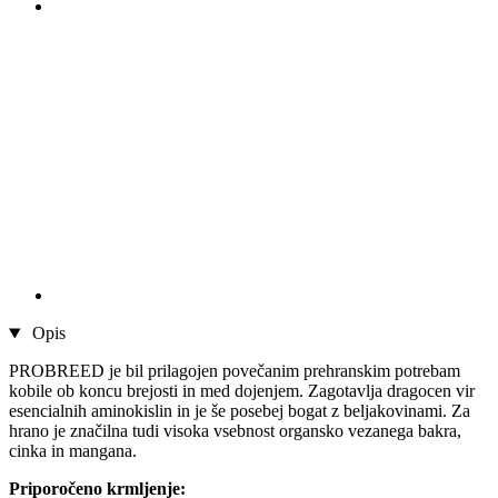
Opis
PROBREED je bil prilagojen povečanim prehranskim potrebam
kobile ob koncu brejosti in med dojenjem. Zagotavlja dragocen vir
esencialnih aminokislin in je še posebej bogat z beljakovinami. Za
hrano je značilna tudi visoka vsebnost organsko vezanega bakra,
cinka in mangana.
Priporočeno krmljenje: