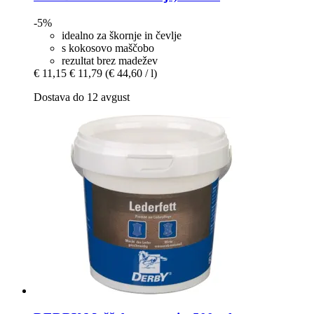
-5%
idealno za škornje in čevlje
s kokosovo maščobo
rezultat brez madežev
€ 11,15
€ 11,79
(€ 44,60 / l)
Dostava do 12 avgust