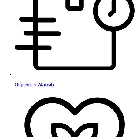
Odprema v
24 urah