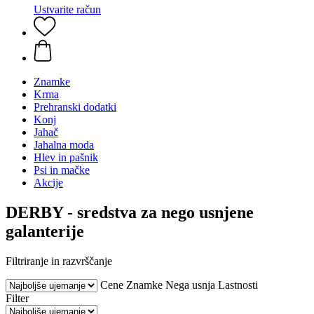
Ustvarite račun
Znamke
Krma
Prehranski dodatki
Konj
Jahač
Jahalna moda
Hlev in pašnik
Psi in mačke
Akcije
DERBY - sredstva za nego usnjene
galanterije
Filtriranje in razvrščanje
Cene
Znamke
Nega usnja
Lastnosti
Filter