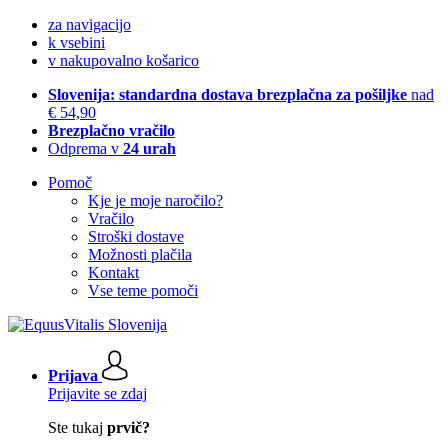
za navigacijo
k vsebini
v nakupovalno košarico
Slovenija: standardna dostava brezplačna za pošiljke
nad
€ 54,90
Brezplačno vračilo
Odprema v
24 urah
Pomoč
Kje je moje naročilo?
Vračilo
Stroški dostave
Možnosti plačila
Kontakt
Vse teme pomoči
Prijava
Prijavite se zdaj
Ste tukaj
prvič?