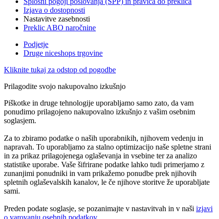
Splošni pogoji poslovanja (SPP) in pravica do preklica
Izjava o dostopnosti
Nastavitve zasebnosti
Preklic ABO naročnine
Podjetje
Druge niceshops trgovine
Kliknite tukaj za odstop od pogodbe
Prilagodite svojo nakupovalno izkušnjo
Piškotke in druge tehnologije uporabljamo samo zato, da vam
ponudimo prilagojeno nakupovalno izkušnjo z vašim osebnim
soglasjem.
Za to zbiramo podatke o naših uporabnikih, njihovem vedenju in
napravah. To uporabljamo za stalno optimizacijo naše spletne strani
in za prikaz prilagojenega oglaševanja in vsebine ter za analizo
statistike uporabe. Vaše šifrirane podatke lahko tudi primerjamo z
zunanjimi ponudniki in vam prikažemo ponudbe prek njihovih
spletnih oglaševalskih kanalov, le če njihove storitve že uporabljate
sami.
Preden podate soglasje, se pozanimajte v nastavitvah in v naši
izjavi
o varovanju osebnih podatkov
.