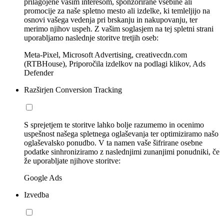
prilagojene vašim interesom, sponzorirane vsebine ali
promocije za naše spletno mesto ali izdelke, ki temleljijo na
osnovi vašega vedenja pri brskanju in nakupovanju, ter
merimo njihov uspeh. Z vašim soglasjem na tej spletni strani
uporabljamo naslednje storitve tretjih oseb:
Meta-Pixel, Microsoft Advertising, creativecdn.com
(RTBHouse), Priporočila izdelkov na podlagi klikov, Ads
Defender
Razširjen Conversion Tracking
S sprejetjem te storitve lahko bolje razumemo in ocenimo
uspešnost našega spletnega oglaševanja ter optimiziramo našo
oglaševalsko ponudbo. V ta namen vaše šifrirane osebne
podatke sinhroniziramo z naslednjimi zunanjimi ponudniki, če
že uporabljate njihove storitve:
Google Ads
Izvedba