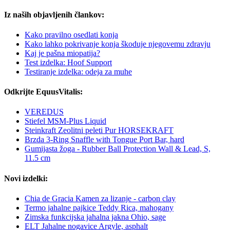
Iz naših objavljenih člankov:
Kako pravilno osedlati konja
Kako lahko pokrivanje konja škoduje njegovemu zdravju
Kaj je pašna miopatija?
Test izdelka: Hoof Support
Testiranje izdelka: odeja za muhe
Odkrijte EquusVitalis:
VEREDUS
Stiefel MSM-Plus Liquid
Steinkraft Zeolitni peleti Pur HORSEKRAFT
Brzda 3-Ring Snaffle with Tongue Port Bar, hard
Gumijasta žoga - Rubber Ball Protection Wall & Lead, S,
11.5 cm
Novi izdelki:
Chia de Gracia Kamen za lizanje - carbon clay
Termo jahalne pajkice Teddy Rica, mahogany
Zimska funkcijska jahalna jakna Ohio, sage
ELT Jahalne nogavice Argyle, asphalt