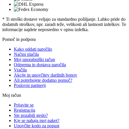
* Ti stroški dostave veljajo za standardno pošiljanje. Lahko pride do
dodatnih stroškov, npr. zaradi teže, velikosti ali lastnosti izdelkov. Te
informacije najdete neposredno v opisu izdelka.
Pomoč in podpora
Kako oddati naročilo
Načini plačila
Moj uporabniški račun
Odprema in dostava naročila
Vračila
Akcije in unovčitev darilnih bonov
Ali potrebujete dodatno pomoč?
Poslovni partnerji
Moj račun
Prijavite se
Registracija
Ste pozabili geslo?
Kje se nahaja moj paket?
Unovčite kodo za popust