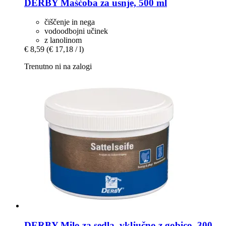
DERBY
Maščoba za usnje, 500 ml
čiščenje in nega
vodoodbojni učinek
z lanolinom
€ 8,59
(€ 17,18 / l)
Trenutno ni na zalogi
DERBY
Milo za sedla, vključno z gobico, 300