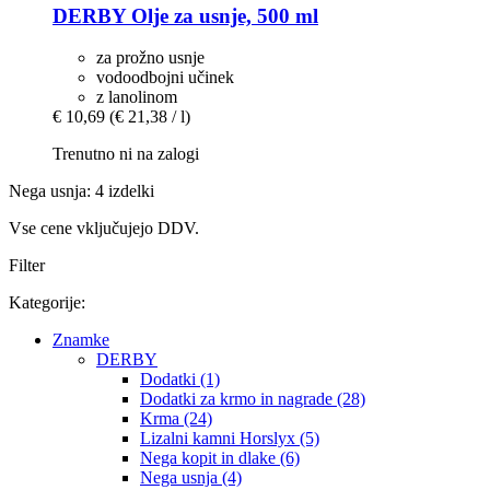
DERBY
Olje za usnje, 500 ml
za prožno usnje
vodoodbojni učinek
z lanolinom
€ 10,69
(€ 21,38 / l)
Trenutno ni na zalogi
Nega usnja: 4 izdelki
Vse cene vključujejo DDV.
Filter
Kategorije:
Znamke
DERBY
Dodatki (1)
Dodatki za krmo in nagrade (28)
Krma (24)
Lizalni kamni Horslyx (5)
Nega kopit in dlake (6)
Nega usnja (4)