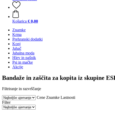
Košarica
€ 0,00
Znamke
Krma
Prehranski dodatki
Konj
Jahač
Jahalna moda
Hlev in pašnik
Psi in mačke
Akcije
Bandaže in zaščita za kopita iz skupine
Filtriranje in razvrščanje
Cene
Znamke
Lastnosti
Filter