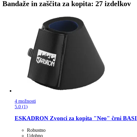
Bandaže in zaščita za kopita: 27 izdelkov
4 možnosti
5.0 (1)
ESKADRON
Zvonci za kopita "Neo" črni BASI
Robustno
Udobno