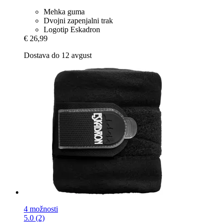
Mehka guma
Dvojni zapenjalni trak
Logotip Eskadron
€ 26,99
Dostava do 12 avgust
4 možnosti
5.0 (2)