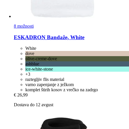
8 možnosti
ESKADRON
Bandaže, White
White
dove
olive-creme-dove
ashblue
ice-white-stone
+3
raztegljiv flis material
varno zapenjanje z ježkom
komplet štirih kosov z vrečko na zadrgo
€ 26,99
Dostava do 12 avgust