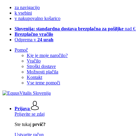
za navigacijo
k vsebini
v nakupovalno košarico
Slovenija: standardna dostava brezplačna za pošiljke
nad €
Brezplačno vračilo
Odprema v
24 urah
Pomoč
Kje je moje naročilo?
Vračilo
Stroški dostave
Možnosti plačila
Kontakt
Vse teme pomoči
Prijava
Prijavite se zdaj
Ste tukaj
prvič?
Ustvarite račun