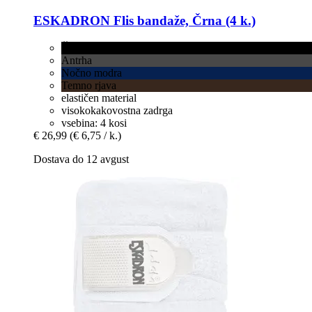
ESKADRON
Flis bandaže, Črna (4 k.)
Črna
Antrha
Nočno modra
Temno rjava
elastičen material
visokokakovostna zadrga
vsebina: 4 kosi
€ 26,99
(€ 6,75 / k.)
Dostava do 12 avgust