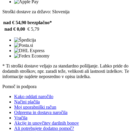
Stroški dostave za državo: Slovenija
nad € 54,90
brezplačno*
nad € 0,00
€ 5,79
* Ti stroški dostave veljajo za standardno pošiljanje. Lahko pride do
dodatnih stroškov, npr. zaradi teže, velikosti ali lastnosti izdelkov. Te
informacije najdete neposredno v opisu izdelka.
Pomoč in podpora
Kako oddati naročilo
Načini plačila
Moj uporabniški račun
Odprema in dostava naročila
Vračila
Akcije in unovčitev darilnih bonov
Ali potrebujete dodatno pomoč?