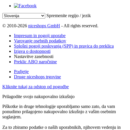
Spremenite regijo / jezik
© 2010-2026
niceshops GmbH
- All rights reserved.
Impresum in pogoji uporabe
Varovanje osebnih podatkov
Splošni pogoji poslovanja (SPP) in pravica do preklica
Izjava o dostopnosti
Nastavitve zasebnosti
Preklic ABO naročnine
Podjetje
Druge niceshops trgovine
Kliknite tukaj za odstop od pogodbe
Prilagodite svojo nakupovalno izkušnjo
Piškotke in druge tehnologije uporabljamo samo zato, da vam
ponudimo prilagojeno nakupovalno izkušnjo z vašim osebnim
soglasjem.
Za to zbiramo podatke o naših uporabnikih, njihovem vedenju in