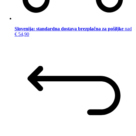
Slovenija: standardna dostava brezplačna za pošiljke
nad
€ 54,90