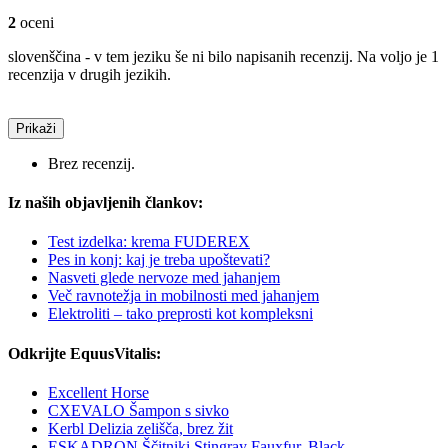
2
oceni
slovenščina - v tem jeziku še ni bilo napisanih recenzij. Na voljo je 1
recenzija v drugih jezikih.
Prikaži
Brez recenzij.
Iz naših objavljenih člankov:
Test izdelka: krema FUDEREX
Pes in konj: kaj je treba upoštevati?
Nasveti glede nervoze med jahanjem
Več ravnotežja in mobilnosti med jahanjem
Elektroliti – tako preprosti kot kompleksni
Odkrijte EquusVitalis:
Excellent Horse
CXEVALO Šampon s sivko
Kerbl Delizia zelišča, brez žit
ESKADRON Ščitniki Stingray Fauxfur, Black