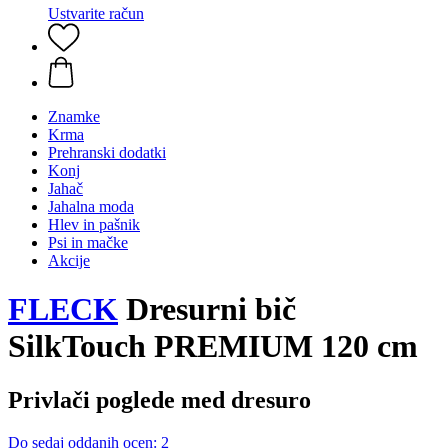
Ustvarite račun
Znamke
Krma
Prehranski dodatki
Konj
Jahač
Jahalna moda
Hlev in pašnik
Psi in mačke
Akcije
FLECK
Dresurni bič
SilkTouch PREMIUM 120 cm
Privlači poglede med dresuro
Do sedaj oddanih ocen: 2