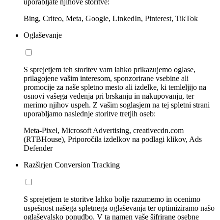
uporabljate njihove storitve:
Bing, Criteo, Meta, Google, LinkedIn, Pinterest, TikTok
Oglaševanje
S sprejetjem teh storitev vam lahko prikazujemo oglase,
prilagojene vašim interesom, sponzorirane vsebine ali
promocije za naše spletno mesto ali izdelke, ki temleljijo na
osnovi vašega vedenja pri brskanju in nakupovanju, ter
merimo njihov uspeh. Z vašim soglasjem na tej spletni strani
uporabljamo naslednje storitve tretjih oseb:
Meta-Pixel, Microsoft Advertising, creativecdn.com
(RTBHouse), Priporočila izdelkov na podlagi klikov, Ads
Defender
Razširjen Conversion Tracking
S sprejetjem te storitve lahko bolje razumemo in ocenimo
uspešnost našega spletnega oglaševanja ter optimiziramo našo
oglaševalsko ponudbo. V ta namen vaše šifrirane osebne