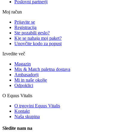
Poslovni partnerji
Moj račun
Prijavite se
Registracija
Ste pozabili geslo?
Kje se nahaja moj paket?
Unovčite kodo za popust
Izvedite več
Magazin
Mix & Match paletna dostava
Ambasadorji
Mi in naše okolje
Odpoklici
O Equus Vitalis
O trgovini Equus Vitalis
Kontakt
Naša skupina
Sledite nam na