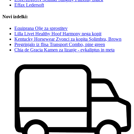
Effax Ledersoft
Novi izdelki:
Equiprana Olje za sprostitev
Lilla Livet Healthy Hoof Harmony nega kopit
Kentucky Horsewear Zvonci za kopita Solimbra, Brown
Pregrinjalo iz flisa Transport Combo, pine green
Chia de Gracia Kamen za lizanje - evkaliptus in meta