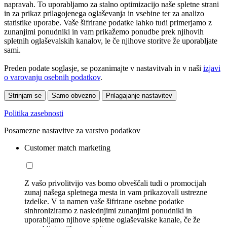
napravah. To uporabljamo za stalno optimizacijo naše spletne strani
in za prikaz prilagojenega oglaševanja in vsebine ter za analizo
statistike uporabe. Vaše šifrirane podatke lahko tudi primerjamo z
zunanjimi ponudniki in vam prikažemo ponudbe prek njihovih
spletnih oglaševalskih kanalov, le če njihove storitve že uporabljate
sami.
Preden podate soglasje, se pozanimajte v nastavitvah in v naši
izjavi
o varovanju osebnih podatkov
.
Strinjam se
Samo obvezno
Prilagajanje nastavitev
Politika zasebnosti
Posamezne nastavitve za varstvo podatkov
Customer match marketing
Z vašo privolitvijo vas bomo obveščali tudi o promocijah
zunaj našega spletnega mesta in vam prikazovali ustrezne
izdelke. V ta namen vaše šifrirane osebne podatke
sinhroniziramo z naslednjimi zunanjimi ponudniki in
uporabljamo njihove spletne oglaševalske kanale, če že