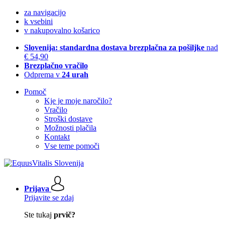
za navigacijo
k vsebini
v nakupovalno košarico
Slovenija: standardna dostava brezplačna za pošiljke
nad
€ 54,90
Brezplačno vračilo
Odprema v
24 urah
Pomoč
Kje je moje naročilo?
Vračilo
Stroški dostave
Možnosti plačila
Kontakt
Vse teme pomoči
Prijava
Prijavite se zdaj
Ste tukaj
prvič?