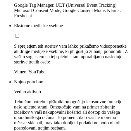
Google Tag Manager, UET (Universal Event Tracking)
Microsoft Consent Mode, Google Consent Mode, Klarna,
Freshchat
Eksterne medijske vsebine
S sprejetjem teh storitev vam lahko prikažemo videoposnetke
ali druge medijske vsebine, ki jih gostijo zunanji ponudniki. Z
vašim soglasjem na tej spletni strani uporabljamo naslednje
storitve tretjih oseb:
Vimeo, YouTube
Nujno potrebno
Vedno aktivno
Tehnično potrebni piškotki omogočajo le osnovne funkcije
naše spletne strani. Omogočajo vam na primer zbiranje
izdelkov v vaši nakupovalni košarici ali dostop do vašega
uporabniškega računa. To pomeni, da o vas ne moremo
ničesar sklepati, prav tako dobljeni podatki ne bodo nikoli
posredovani tretjim osebam.