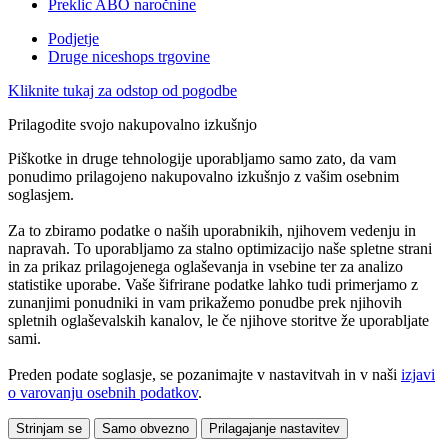
Preklic ABO naročnine
Podjetje
Druge niceshops trgovine
Kliknite tukaj za odstop od pogodbe
Prilagodite svojo nakupovalno izkušnjo
Piškotke in druge tehnologije uporabljamo samo zato, da vam
ponudimo prilagojeno nakupovalno izkušnjo z vašim osebnim
soglasjem.
Za to zbiramo podatke o naših uporabnikih, njihovem vedenju in
napravah. To uporabljamo za stalno optimizacijo naše spletne strani
in za prikaz prilagojenega oglaševanja in vsebine ter za analizo
statistike uporabe. Vaše šifrirane podatke lahko tudi primerjamo z
zunanjimi ponudniki in vam prikažemo ponudbe prek njihovih
spletnih oglaševalskih kanalov, le če njihove storitve že uporabljate
sami.
Preden podate soglasje, se pozanimajte v nastavitvah in v naši
izjavi
o varovanju osebnih podatkov
.
Strinjam se
Samo obvezno
Prilagajanje nastavitev