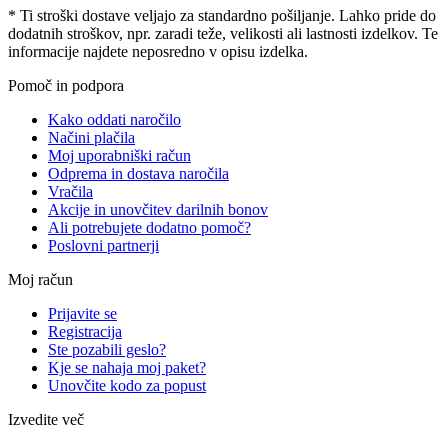
* Ti stroški dostave veljajo za standardno pošiljanje. Lahko pride do
dodatnih stroškov, npr. zaradi teže, velikosti ali lastnosti izdelkov. Te
informacije najdete neposredno v opisu izdelka.
Pomoč in podpora
Kako oddati naročilo
Načini plačila
Moj uporabniški račun
Odprema in dostava naročila
Vračila
Akcije in unovčitev darilnih bonov
Ali potrebujete dodatno pomoč?
Poslovni partnerji
Moj račun
Prijavite se
Registracija
Ste pozabili geslo?
Kje se nahaja moj paket?
Unovčite kodo za popust
Izvedite več