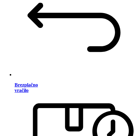
Brezplačno
vračilo