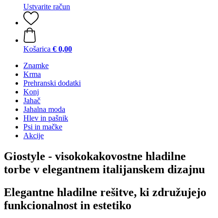
Ustvarite račun
Košarica
€ 0,00
Znamke
Krma
Prehranski dodatki
Konj
Jahač
Jahalna moda
Hlev in pašnik
Psi in mačke
Akcije
Giostyle - visokokakovostne hladilne
torbe v elegantnem italijanskem dizajnu
Elegantne hladilne rešitve, ki združujejo
funkcionalnost in estetiko