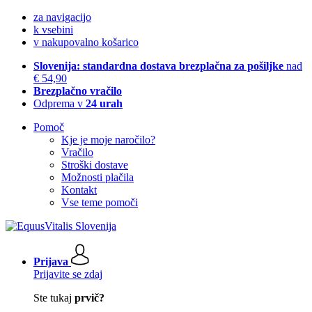
za navigacijo
k vsebini
v nakupovalno košarico
Slovenija: standardna dostava brezplačna za pošiljke
nad
€ 54,90
Brezplačno vračilo
Odprema v
24 urah
Pomoč
Kje je moje naročilo?
Vračilo
Stroški dostave
Možnosti plačila
Kontakt
Vse teme pomoči
Prijava
Prijavite se zdaj
Ste tukaj
prvič?