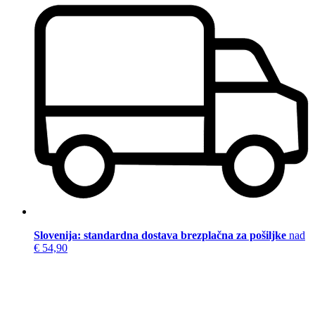
Slovenija: standardna dostava brezplačna za pošiljke
nad
€ 54,90