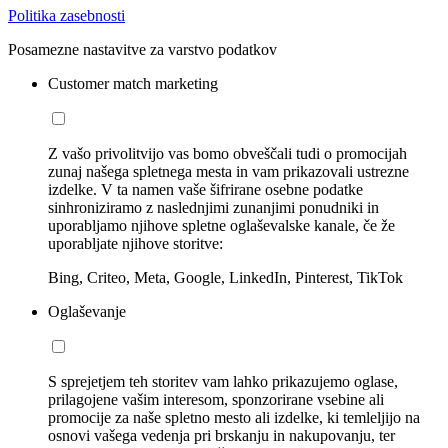
Politika zasebnosti
Posamezne nastavitve za varstvo podatkov
Customer match marketing
Z vašo privolitvijo vas bomo obveščali tudi o promocijah
zunaj našega spletnega mesta in vam prikazovali ustrezne
izdelke. V ta namen vaše šifrirane osebne podatke
sinhroniziramo z naslednjimi zunanjimi ponudniki in
uporabljamo njihove spletne oglaševalske kanale, če že
uporabljate njihove storitve:
Bing, Criteo, Meta, Google, LinkedIn, Pinterest, TikTok
Oglaševanje
S sprejetjem teh storitev vam lahko prikazujemo oglase,
prilagojene vašim interesom, sponzorirane vsebine ali
promocije za naše spletno mesto ali izdelke, ki temleljijo na
osnovi vašega vedenja pri brskanju in nakupovanju, ter