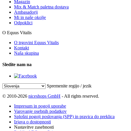
Magazin
Mix & Match paletna dostava
Ambasadorji
Mi in naše okolje
Odpoklici
O Equus Vitalis
O trgovini Equus Vitalis
Kontakt
Naša skupina
Sledite nam na
Spremenite regijo / jezik
© 2010-2026
niceshops GmbH
- All rights reserved.
Impresum in pogoji uporabe
Varovanje osebnih podatkov
Splošni pogoji poslovanja (SPP) in pravica do preklica
Izjava o dostopnosti
Nastavitve zasebnosti