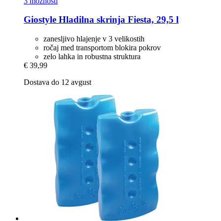
3 možnosti
Giostyle
Hladilna skrinja Fiesta, 29,5 l
zanesljivo hlajenje v 3 velikostih
ročaj med transportom blokira pokrov
zelo lahka in robustna struktura
€ 39,99
Dostava do 12 avgust