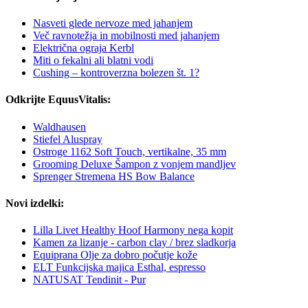
Nasveti glede nervoze med jahanjem
Več ravnotežja in mobilnosti med jahanjem
Električna ograja Kerbl
Miti o fekalni ali blatni vodi
Cushing – kontroverzna bolezen št. 1?
Odkrijte EquusVitalis:
Waldhausen
Stiefel Aluspray
Ostroge 1162 Soft Touch, vertikalne, 35 mm
Grooming Deluxe Šampon z vonjem mandljev
Sprenger Stremena HS Bow Balance
Novi izdelki:
Lilla Livet Healthy Hoof Harmony nega kopit
Kamen za lizanje - carbon clay / brez sladkorja
Equiprana Olje za dobro počutje kože
ELT Funkcijska majica Esthal, espresso
NATUSAT Tendinit - Pur