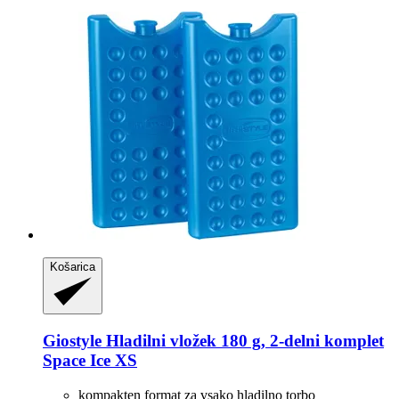
Košarica
Giostyle
Hladilni vložek 180 g, 2-​delni komplet
Space Ice XS
kompakten format za vsako hladilno torbo