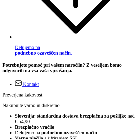
Delujemo na
podnebno ozaveščen način
.
Potrebujete pomoč pri vašem naročilu? Z veseljem bomo
odgovorili na vsa vaša vprašanja.
Kontakt
Preverjena kakovost
Nakupujte varno in diskretno
Slovenija: standardna dostava brezplačna za pošiljke
nad
€ 54,90
Brezplačno vračilo
Delujemo na
podnebno ozaveščen način
.
Varno plačilo
s šifriranjem SSL