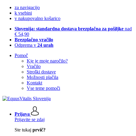
za navigacijo
k vsebini
v nakupovalno košarico
Slovenija: standardna dostava brezplačna za pošiljke
nad
€ 54,90
Brezplačno vračilo
Odprema v
24 urah
Pomoč
Kje je moje naročilo?
Vračilo
Stroški dostave
Možnosti plačila
Kontakt
Vse teme pomoči
Prijava
Prijavite se zdaj
Ste tukaj
prvič?