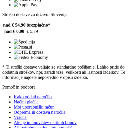
Stroški dostave za državo: Slovenija
nad € 54,90
brezplačno*
nad € 0,00
€ 5,79
* Ti stroški dostave veljajo za standardno pošiljanje. Lahko pride do
dodatnih stroškov, npr. zaradi teže, velikosti ali lastnosti izdelkov. Te
informacije najdete neposredno v opisu izdelka.
Pomoč in podpora
Kako oddati naročilo
Načini plačila
Moj uporabniški račun
Odprema in dostava naročila
Vračila
Akcije in unovčitev darilnih bonov
Ali potrebujete dodatno pomoč?