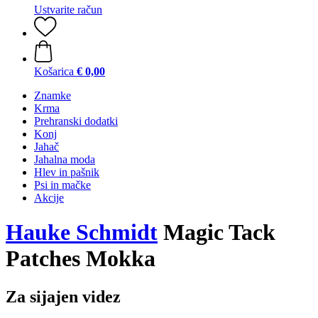
Ustvarite račun
Košarica
€ 0,00
Znamke
Krma
Prehranski dodatki
Konj
Jahač
Jahalna moda
Hlev in pašnik
Psi in mačke
Akcije
Hauke Schmidt
Magic Tack
Patches Mokka
Za sijajen videz