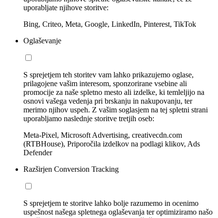
uporabljate njihove storitve:
Bing, Criteo, Meta, Google, LinkedIn, Pinterest, TikTok
Oglaševanje
S sprejetjem teh storitev vam lahko prikazujemo oglase,
prilagojene vašim interesom, sponzorirane vsebine ali
promocije za naše spletno mesto ali izdelke, ki temleljijo na
osnovi vašega vedenja pri brskanju in nakupovanju, ter
merimo njihov uspeh. Z vašim soglasjem na tej spletni strani
uporabljamo naslednje storitve tretjih oseb:
Meta-Pixel, Microsoft Advertising, creativecdn.com
(RTBHouse), Priporočila izdelkov na podlagi klikov, Ads
Defender
Razširjen Conversion Tracking
S sprejetjem te storitve lahko bolje razumemo in ocenimo
uspešnost našega spletnega oglaševanja ter optimiziramo našo