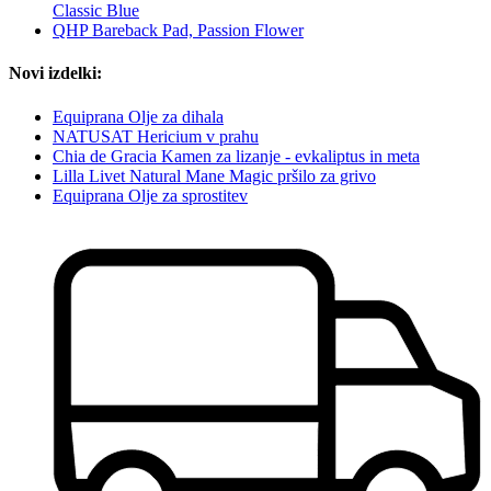
Classic Blue
QHP Bareback Pad, Passion Flower
Novi izdelki:
Equiprana Olje za dihala
NATUSAT Hericium v ​​prahu
Chia de Gracia Kamen za lizanje - evkaliptus in meta
Lilla Livet Natural Mane Magic pršilo za grivo
Equiprana Olje za sprostitev