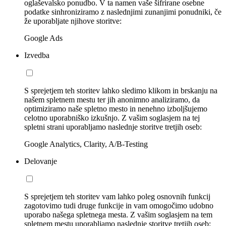
oglaševalsko ponudbo. V ta namen vaše šifrirane osebne
podatke sinhroniziramo z naslednjimi zunanjimi ponudniki, če
že uporabljate njihove storitve:
Google Ads
Izvedba
S sprejetjem teh storitev lahko sledimo klikom in brskanju na
našem spletnem mestu ter jih anonimno analiziramo, da
optimiziramo naše spletno mesto in nenehno izboljšujemo
celotno uporabniško izkušnjo. Z vašim soglasjem na tej
spletni strani uporabljamo naslednje storitve tretjih oseb:
Google Analytics, Clarity, A/B-Testing
Delovanje
S sprejetjem teh storitev vam lahko poleg osnovnih funkcij
zagotovimo tudi druge funkcije in vam omogočimo udobno
uporabo našega spletnega mesta. Z vašim soglasjem na tem
spletnem mestu uporabljamo naslednje storitve tretjih oseb: