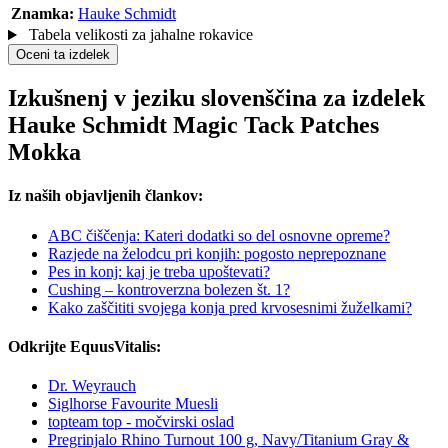
Znamka:
Hauke Schmidt
Tabela velikosti za jahalne rokavice
Oceni ta izdelek
Izkušnenj v jeziku slovenščina za izdelek
Hauke Schmidt Magic Tack Patches
Mokka
Iz naših objavljenih člankov:
ABC čiščenja: Kateri dodatki so del osnovne opreme?
Razjede na želodcu pri konjih: pogosto neprepoznane
Pes in konj: kaj je treba upoštevati?
Cushing – kontroverzna bolezen št. 1?
Kako zaščititi svojega konja pred krvosesnimi žuželkami?
Odkrijte EquusVitalis:
Dr. Weyrauch
Siglhorse Favourite Muesli
topteam top - močvirski oslad
Pregrinjalo Rhino Turnout 100 g, Navy/Titanium Gray &