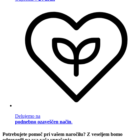
Delujemo na
podnebno ozaveščen način
.
Potrebujete pomoč pri vašem naročilu? Z veseljem bomo
odgovorili na vsa vaša vprašanja.