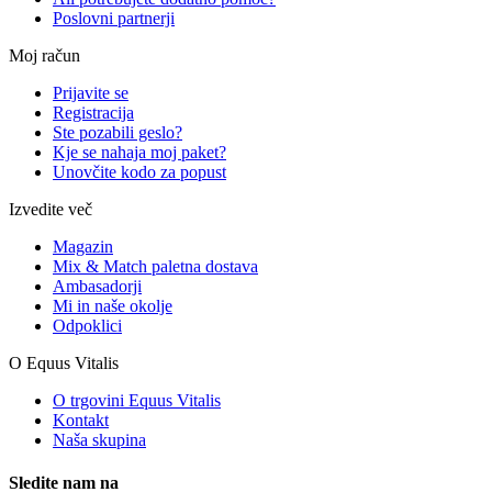
Poslovni partnerji
Moj račun
Prijavite se
Registracija
Ste pozabili geslo?
Kje se nahaja moj paket?
Unovčite kodo za popust
Izvedite več
Magazin
Mix & Match paletna dostava
Ambasadorji
Mi in naše okolje
Odpoklici
O Equus Vitalis
O trgovini Equus Vitalis
Kontakt
Naša skupina
Sledite nam na