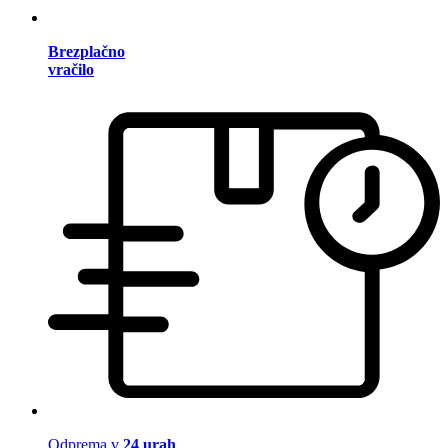
Brezplačno
vračilo
Odprema v
24 urah