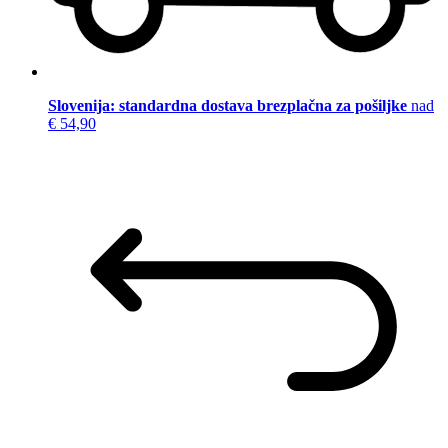
Slovenija: standardna dostava brezplačna za pošiljke
nad
€ 54,90