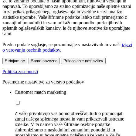
Za to zbiramo podatke o naših uporabnikih, njihovem vedenju in
napravah. To uporabljamo za stalno optimizacijo naše spletne strani
in za prikaz prilagojenega oglaševanja in vsebine ter za analizo
statistike uporabe. Vaše šifrirane podatke lahko tudi primerjamo z
zunanjimi ponudniki in vam prikažemo ponudbe prek njihovih
spletnih oglaševalskih kanalov, le če njihove storitve že uporabljate
sami.
Preden podate soglasje, se pozanimajte v nastavitvah in v naši
izjavi
o varovanju osebnih podatkov
.
Strinjam se
Samo obvezno
Prilagajanje nastavitev
Politika zasebnosti
Posamezne nastavitve za varstvo podatkov
Customer match marketing
Z vašo privolitvijo vas bomo obveščali tudi o promocijah
zunaj našega spletnega mesta in vam prikazovali ustrezne
izdelke. V ta namen vaše šifrirane osebne podatke
sinhroniziramo z naslednjimi zunanjimi ponudniki in
uporabljamo njihove spletne oglaševalske kanale, če že