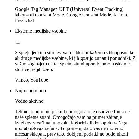
Google Tag Manager, UET (Universal Event Tracking)
Microsoft Consent Mode, Google Consent Mode, Klarna,
Freshchat
Eksterne medijske vsebine
S sprejetjem teh storitev vam lahko prikažemo videoposnetke
ali druge medijske vsebine, ki jih gostijo zunanji ponudniki. Z
vašim soglasjem na tej spletni strani uporabljamo naslednje
storitve tretjih oseb:
Vimeo, YouTube
Nujno potrebno
Vedno aktivno
Tehnično potrebni piškotki omogočajo le osnovne funkcije
naše spletne strani. Omogočajo vam na primer zbiranje
izdelkov v vaši nakupovalni košarici ali dostop do vašega
uporabniškega računa. To pomeni, da o vas ne moremo
ničesar sklepati, prav tako dobljeni podatki ne bodo nikoli