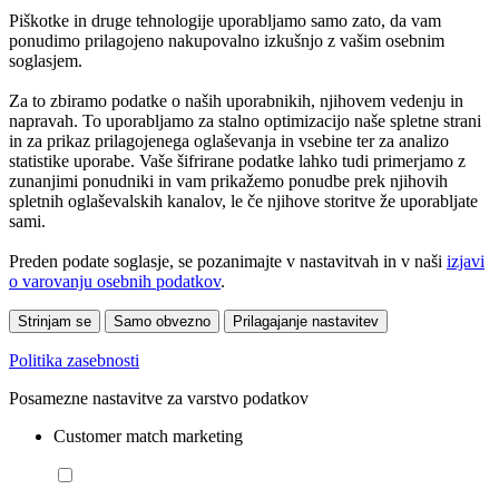
Piškotke in druge tehnologije uporabljamo samo zato, da vam
ponudimo prilagojeno nakupovalno izkušnjo z vašim osebnim
soglasjem.
Za to zbiramo podatke o naših uporabnikih, njihovem vedenju in
napravah. To uporabljamo za stalno optimizacijo naše spletne strani
in za prikaz prilagojenega oglaševanja in vsebine ter za analizo
statistike uporabe. Vaše šifrirane podatke lahko tudi primerjamo z
zunanjimi ponudniki in vam prikažemo ponudbe prek njihovih
spletnih oglaševalskih kanalov, le če njihove storitve že uporabljate
sami.
Preden podate soglasje, se pozanimajte v nastavitvah in v naši
izjavi
o varovanju osebnih podatkov
.
Strinjam se
Samo obvezno
Prilagajanje nastavitev
Politika zasebnosti
Posamezne nastavitve za varstvo podatkov
Customer match marketing