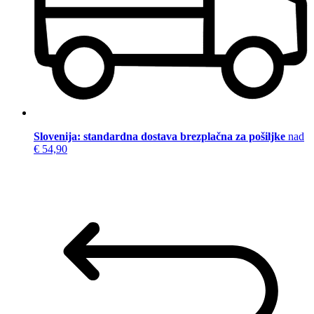
Slovenija: standardna dostava brezplačna za pošiljke
nad
€ 54,90