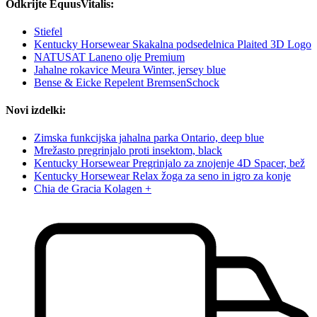
Odkrijte EquusVitalis:
Stiefel
Kentucky Horsewear Skakalna podsedelnica Plaited 3D Logo
NATUSAT Laneno olje Premium
Jahalne rokavice Meura Winter, jersey blue
Bense & Eicke Repelent BremsenSchock
Novi izdelki:
Zimska funkcijska jahalna parka Ontario, deep blue
Mrežasto pregrinjalo proti insektom, black
Kentucky Horsewear Pregrinjalo za znojenje 4D Spacer, bež
Kentucky Horsewear Relax žoga za seno in igro za konje
Chia de Gracia Kolagen +