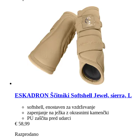
ESKADRON
Ščitniki Softshell Jewel, sierra, L
softshell, enostaven za vzdrževanje
zapenjanje na ježka z okrasnimi kamenčki
PU zaščita pred udarci
€ 58,99
Razprodano