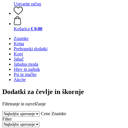
Ustvarite račun
Košarica
€ 0,00
Znamke
Krma
Prehranski dodatki
Konj
Jahač
Jahalna moda
Hlev in pašnik
Psi in mačke
Akcije
Dodatki za čevlje in škornje
Filtriranje in razvrščanje
Cene
Znamke
Filter