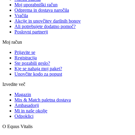
Moj uporabniški račun
Odprema in dostava naročila
Vračila
Akcije in unovčitev darilnih bonov
Ali potrebujete dodatno pomoč?
Poslovni partnerji
Moj račun
Prijavite se
Registracija
Ste pozabili geslo?
Kje se nahaja moj paket?
Unovčite kodo za popust
Izvedite več
Magazin
Mix & Match paletna dostava
Ambasadorji
Mi in naše okolje
Odpoklici
O Equus Vitalis