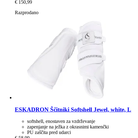
€ 150,99
Razprodano
ESKADRON
Ščitniki Softshell Jewel, white, L
softshell, enostaven za vzdrževanje
zapenjanje na ježka z okrasnimi kamenčki
PU zaščita pred udarci
€ 58,99