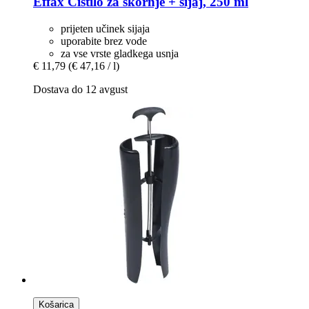
Effax
Čistilo za škornje + sijaj, 250 ml
prijeten učinek sijaja
uporabite brez vode
za vse vrste gladkega usnja
€ 11,79
(€ 47,16 / l)
Dostava do 12 avgust
Košarica