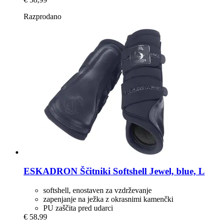
Razprodano
ESKADRON
Ščitniki Softshell Jewel, blue, L
softshell, enostaven za vzdrževanje
zapenjanje na ježka z okrasnimi kamenčki
PU zaščita pred udarci
€ 58,99