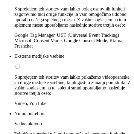
S sprejetjem teh storitev vam lahko poleg osnovnih funkcij
zagotovimo tudi druge funkcije in vam omogočimo udobno
uporabo našega spletnega mesta. Z vašim soglasjem na tem
spletnem mestu uporabljamo naslednje storitve tretjih oseb:
Google Tag Manager, UET (Universal Event Tracking)
Microsoft Consent Mode, Google Consent Mode, Klarna,
Freshchat
Eksterne medijske vsebine
S sprejetjem teh storitev vam lahko prikažemo videoposnetke
ali druge medijske vsebine, ki jih gostijo zunanji ponudniki. Z
vašim soglasjem na tej spletni strani uporabljamo naslednje
storitve tretjih oseb:
Vimeo, YouTube
Nujno potrebno
Vedno aktivno
Tehnično potrebni piškotki omogočajo le osnovne funkcije