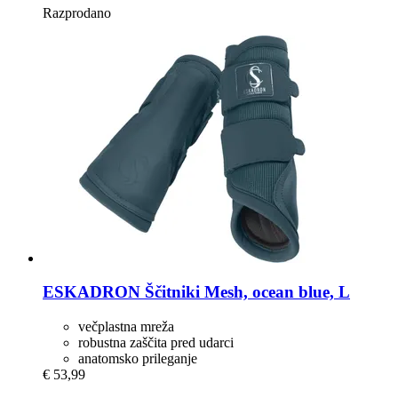
Razprodano
ESKADRON
Ščitniki Mesh, ocean blue, L
večplastna mreža
robustna zaščita pred udarci
anatomsko prileganje
€ 53,99