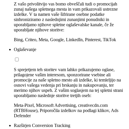
Z vašo privolitvijo vas bomo obveščali tudi o promocijah
zunaj našega spletnega mesta in vam prikazovali ustrezne
izdelke. V ta namen vaše šifrirane osebne podatke
sinhroniziramo z naslednjimi zunanjimi ponudniki in
uporabljamo njihove spletne oglaševalske kanale, če že
uporabljate njihove storitve:
Bing, Criteo, Meta, Google, LinkedIn, Pinterest, TikTok
Oglaševanje
S sprejetjem teh storitev vam lahko prikazujemo oglase,
prilagojene vašim interesom, sponzorirane vsebine ali
promocije za naše spletno mesto ali izdelke, ki temleljijo na
osnovi vašega vedenja pri brskanju in nakupovanju, ter
merimo njihov uspeh. Z vašim soglasjem na tej spletni strani
uporabljamo naslednje storitve tretjih oseb:
Meta-Pixel, Microsoft Advertising, creativecdn.com
(RTBHouse), Priporočila izdelkov na podlagi klikov, Ads
Defender
Razširjen Conversion Tracking