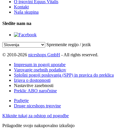
O trgovini Equus Vitalis
Kontakt
Naša skupina
Sledite nam na
Spremenite regijo / jezik
© 2010-2026
niceshops GmbH
- All rights reserved.
Impresum in pogoji uporabe
Varovanje osebnih podatkov
Splošni pogoji poslovanja (SPP) in pravica do preklica
Izjava o dostopnosti
Nastavitve zasebnosti
Preklic ABO naročnine
Podjetje
Druge niceshops trgovine
Kliknite tukaj za odstop od pogodbe
Prilagodite svojo nakupovalno izkušnjo