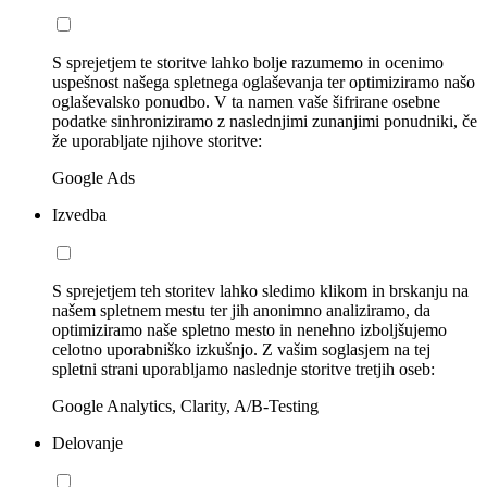
S sprejetjem te storitve lahko bolje razumemo in ocenimo
uspešnost našega spletnega oglaševanja ter optimiziramo našo
oglaševalsko ponudbo. V ta namen vaše šifrirane osebne
podatke sinhroniziramo z naslednjimi zunanjimi ponudniki, če
že uporabljate njihove storitve:
Google Ads
Izvedba
S sprejetjem teh storitev lahko sledimo klikom in brskanju na
našem spletnem mestu ter jih anonimno analiziramo, da
optimiziramo naše spletno mesto in nenehno izboljšujemo
celotno uporabniško izkušnjo. Z vašim soglasjem na tej
spletni strani uporabljamo naslednje storitve tretjih oseb:
Google Analytics, Clarity, A/B-Testing
Delovanje