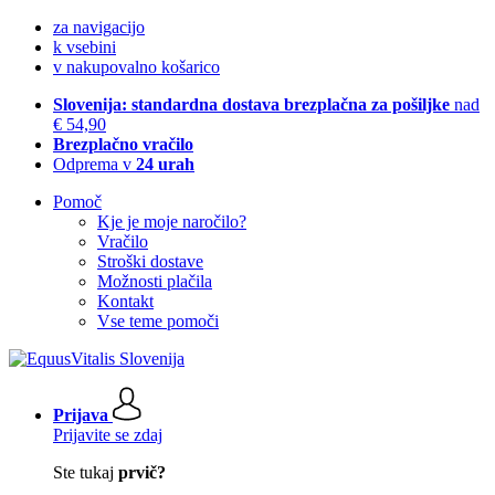
za navigacijo
k vsebini
v nakupovalno košarico
Slovenija: standardna dostava brezplačna za pošiljke
nad
€ 54,90
Brezplačno vračilo
Odprema v
24 urah
Pomoč
Kje je moje naročilo?
Vračilo
Stroški dostave
Možnosti plačila
Kontakt
Vse teme pomoči
Prijava
Prijavite se zdaj
Ste tukaj
prvič?