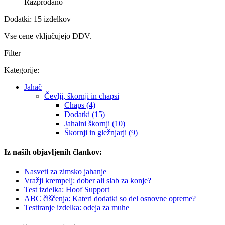
Razprodano
Dodatki: 15 izdelkov
Vse cene vključujejo DDV.
Filter
Kategorije:
Jahač
Čevlji, škornji in chapsi
Chaps (4)
Dodatki (15)
Jahalni škornji (10)
Škornji in gležnjarji (9)
Iz naših objavljenih člankov:
Nasveti za zimsko jahanje
Vražji krempelj: dober ali slab za konje?
Test izdelka: Hoof Support
ABC čiščenja: Kateri dodatki so del osnovne opreme?
Testiranje izdelka: odeja za muhe