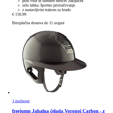
polo vizir in subtilen bleščeč zaključek
zelo lahka; športno prezračevanje
z nastavljivim trakom za brado
€ 150,99
Brezplačna dostava do 11 avgust
3 možnosti
freejump
Jahalna čelada Voronoï Carbon -​ z