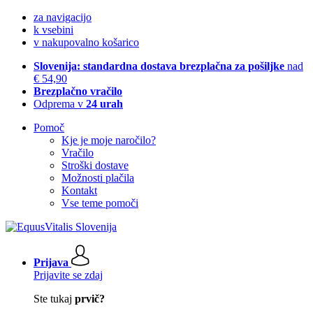
za navigacijo
k vsebini
v nakupovalno košarico
Slovenija: standardna dostava brezplačna za pošiljke
nad
€ 54,90
Brezplačno vračilo
Odprema v
24 urah
Pomoč
Kje je moje naročilo?
Vračilo
Stroški dostave
Možnosti plačila
Kontakt
Vse teme pomoči
Prijava
Prijavite se zdaj
Ste tukaj
prvič?