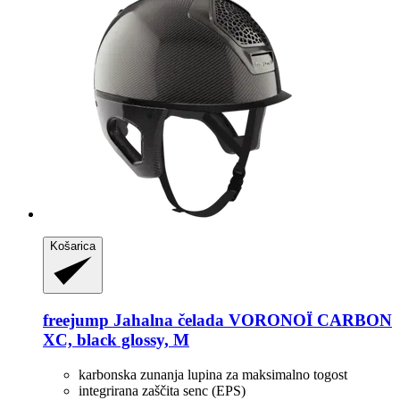
Košarica
freejump
Jahalna čelada VORONOÏ CARBON
XC, black glossy, M
karbonska zunanja lupina za maksimalno togost
integrirana zaščita senc (EPS)