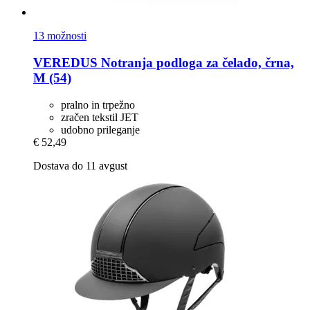
13 možnosti
VEREDUS
Notranja podloga za čelado, črna,
M (54)
pralno in trpežno
zračen tekstil JET
udobno prileganje
€ 52,49
Dostava do 11 avgust