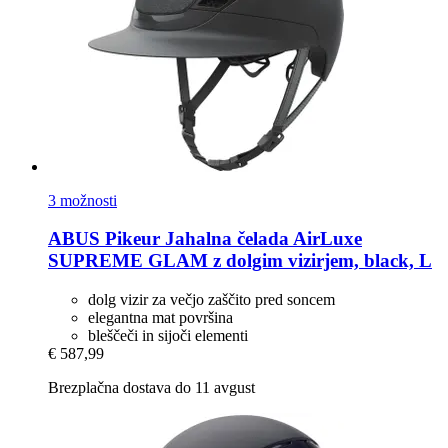
3 možnosti
ABUS Pikeur
Jahalna čelada AirLuxe
SUPREME GLAM z dolgim vizirjem, black, L
dolg vizir za večjo zaščito pred soncem
elegantna mat površina
bleščeči in sijoči elementi
€ 587,99
Brezplačna dostava do 11 avgust