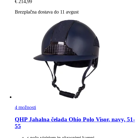
€ 214,99
Brezplačna dostava do 11 avgust
4 možnosti
QHP
Jahalna čelada Ohio Polo Visor, navy, 51-​
55
s polo vizirjem in okrasnimi kamni