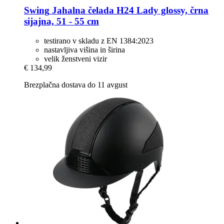
Swing
Jahalna čelada H24 Lady glossy, črna
sijajna, 51 -​ 55 cm
testirano v skladu z EN 1384:2023
nastavljiva višina in širina
velik ženstveni vizir
€ 134,99
Brezplačna dostava do 11 avgust