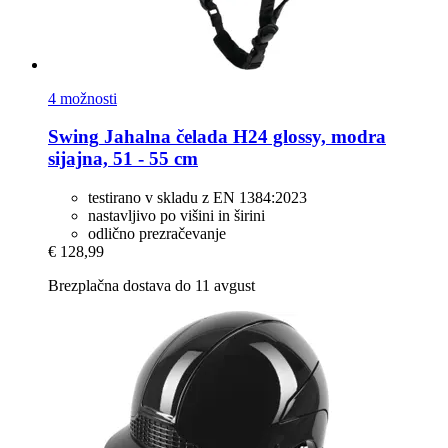
4 možnosti
Swing
Jahalna čelada H24 glossy, modra
sijajna, 51 -​ 55 cm
testirano v skladu z EN 1384:2023
nastavljivo po višini in širini
odlično prezračevanje
€ 128,99
Brezplačna dostava do 11 avgust