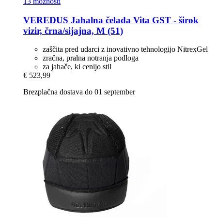
13 možnosti
VEREDUS
Jahalna čelada Vita GST -​ širok
vizir, črna/sijajna, M (51)
zaščita pred udarci z inovativno tehnologijo NitrexGel
zračna, pralna notranja podloga
za jahače, ki cenijo stil
€ 523,99
Brezplačna dostava do 01 september