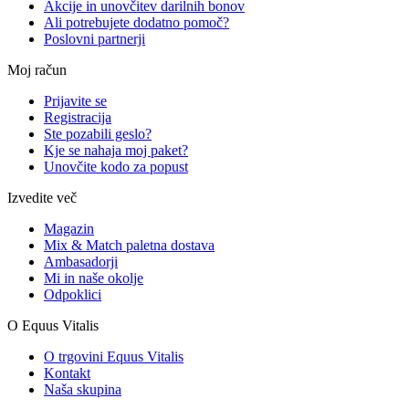
Akcije in unovčitev darilnih bonov
Ali potrebujete dodatno pomoč?
Poslovni partnerji
Moj račun
Prijavite se
Registracija
Ste pozabili geslo?
Kje se nahaja moj paket?
Unovčite kodo za popust
Izvedite več
Magazin
Mix & Match paletna dostava
Ambasadorji
Mi in naše okolje
Odpoklici
O Equus Vitalis
O trgovini Equus Vitalis
Kontakt
Naša skupina