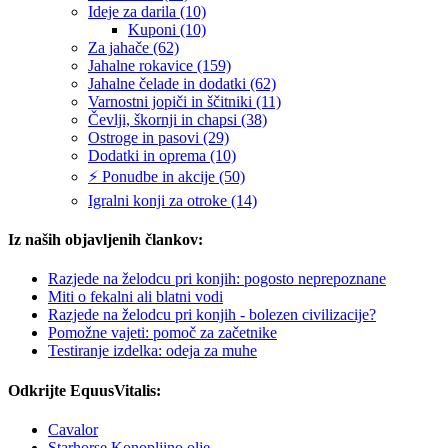
Ideje za darila (10)
Kuponi (10)
Za jahače (62)
Jahalne rokavice (159)
Jahalne čelade in dodatki (62)
Varnostni jopiči in ščitniki (11)
Čevlji, škornji in chapsi (38)
Ostroge in pasovi (29)
Dodatki in oprema (10)
⚡ Ponudbe in akcije (50)
Igralni konji za otroke (14)
Iz naših objavljenih člankov:
Razjede na želodcu pri konjih: pogosto neprepoznane
Miti o fekalni ali blatni vodi
Razjede na želodcu pri konjih - bolezen civilizacije?
Pomožne vajeti: pomoč za začetnike
Testiranje izdelka: odeja za muhe
Odkrijte EquusVitalis:
Cavalor
Starhorse Konopljino olje