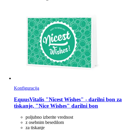
Konfiguracija
EquusVitalis
"Nicest Wishes" -​ darilni bon za
tiskanje, "Nice Wishes" darilni bon
poljubno izberite vrednost
z osebnim besedilom
za tiskanje