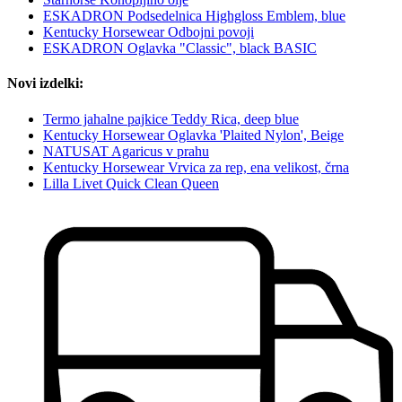
ESKADRON Podsedelnica Highgloss Emblem, blue
Kentucky Horsewear Odbojni povoji
ESKADRON Oglavka "Classic", black BASIC
Novi izdelki:
Termo jahalne pajkice Teddy Rica, deep blue
Kentucky Horsewear Oglavka 'Plaited Nylon', Beige
NATUSAT Agaricus v prahu
Kentucky Horsewear Vrvica za rep, ena velikost, črna
Lilla Livet Quick Clean Queen