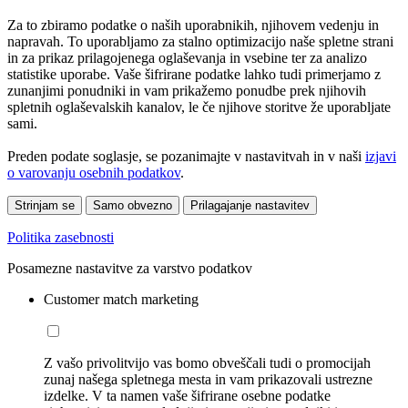
Za to zbiramo podatke o naših uporabnikih, njihovem vedenju in
napravah. To uporabljamo za stalno optimizacijo naše spletne strani
in za prikaz prilagojenega oglaševanja in vsebine ter za analizo
statistike uporabe. Vaše šifrirane podatke lahko tudi primerjamo z
zunanjimi ponudniki in vam prikažemo ponudbe prek njihovih
spletnih oglaševalskih kanalov, le če njihove storitve že uporabljate
sami.
Preden podate soglasje, se pozanimajte v nastavitvah in v naši
izjavi
o varovanju osebnih podatkov
.
Strinjam se
Samo obvezno
Prilagajanje nastavitev
Politika zasebnosti
Posamezne nastavitve za varstvo podatkov
Customer match marketing
Z vašo privolitvijo vas bomo obveščali tudi o promocijah
zunaj našega spletnega mesta in vam prikazovali ustrezne
izdelke. V ta namen vaše šifrirane osebne podatke