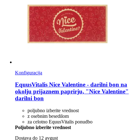
Konfiguracija
EquusVitalis
Nice Valentine -​ darilni bon na
okolju prijaznem paprirju, "Nice Valentine"
darilni bon
poljubno izberite vrednost
z osebnim besedilom
za celotno EquusVitalis ponudbo
Poljubno izberite vrednost
Dostava do 12 avgust