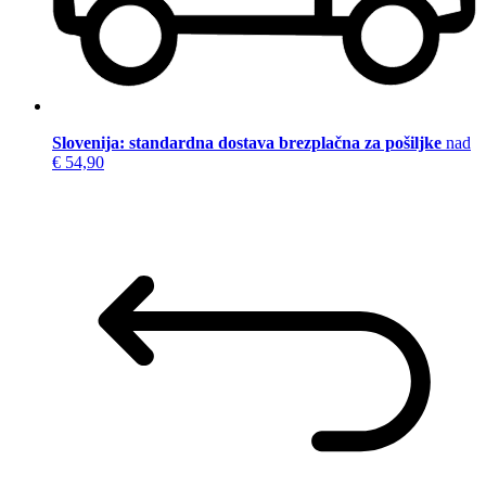
Slovenija: standardna dostava brezplačna za pošiljke
nad
€ 54,90