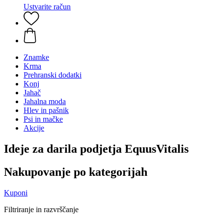
Ustvarite račun
Znamke
Krma
Prehranski dodatki
Konj
Jahač
Jahalna moda
Hlev in pašnik
Psi in mačke
Akcije
Ideje za darila podjetja EquusVitalis
Nakupovanje po kategorijah
Kuponi
Filtriranje in razvrščanje