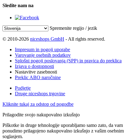
Sledite nam na
Spremenite regijo / jezik
© 2010-2026
niceshops GmbH
- All rights reserved.
Impresum in pogoji uporabe
Varovanje osebnih podatkov
Splošni pogoji poslovanja (SPP) in pravica do preklica
Izjava o dostopnosti
Nastavitve zasebnosti
Preklic ABO naročnine
Podjetje
Druge niceshops trgovine
Kliknite tukaj za odstop od pogodbe
Prilagodite svojo nakupovalno izkušnjo
Piškotke in druge tehnologije uporabljamo samo zato, da vam
ponudimo prilagojeno nakupovalno izkušnjo z vašim osebnim
soglasjem.