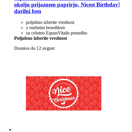
okolju prijaznem paprirju, Nicest Birthday!
darilni bon
poljubno izberite vrednost
z osebnim besedilom
za celotno EquusVitalis ponudbo
Poljubno izberite vrednost
Dostava do 12 avgust