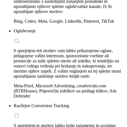
sinhroniziramo z naslednjimi zunanjimi ponudniki in
uporabljamo njihove spletne oglaševalske kanale, če že
uporabljate njihove storitve:
Bing, Criteo, Meta, Google, LinkedIn, Pinterest, TikTok
Oglaševanje
S sprejetjem teh storitev vam lahko prikazujemo oglase,
prilagojene vašim interesom, sponzorirane vsebine ali
promocije za naše spletno mesto ali izdelke, ki temleljijo na
osnovi vašega vedenja pri brskanju in nakupovanju, ter
merimo njihov uspeh. Z vašim soglasjem na tej spletni strani
uporabljamo naslednje storitve tretjih oseb:
Meta-Pixel, Microsoft Advertising, creativecdn.com
(RTBHouse), Priporočila izdelkov na podlagi klikov, Ads
Defender
Razširjen Conversion Tracking
S sprejetjem te storitve lahko bolje razumemo in ocenimo