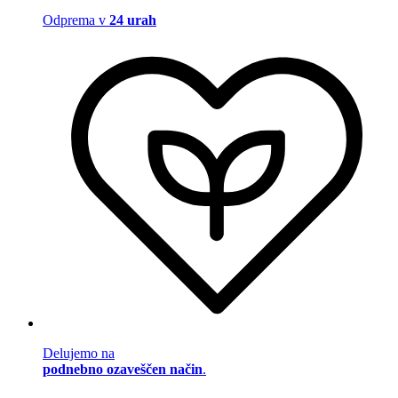
Odprema v
24 urah
Delujemo na
podnebno ozaveščen način
.