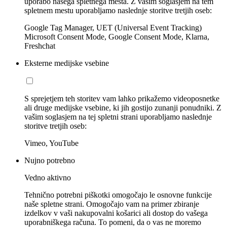
uporabo našega spletnega mesta. Z vašim soglasjem na tem
spletnem mestu uporabljamo naslednje storitve tretjih oseb:
Google Tag Manager, UET (Universal Event Tracking)
Microsoft Consent Mode, Google Consent Mode, Klarna,
Freshchat
Eksterne medijske vsebine
S sprejetjem teh storitev vam lahko prikažemo videoposnetke
ali druge medijske vsebine, ki jih gostijo zunanji ponudniki. Z
vašim soglasjem na tej spletni strani uporabljamo naslednje
storitve tretjih oseb:
Vimeo, YouTube
Nujno potrebno
Vedno aktivno
Tehnično potrebni piškotki omogočajo le osnovne funkcije
naše spletne strani. Omogočajo vam na primer zbiranje
izdelkov v vaši nakupovalni košarici ali dostop do vašega
uporabniškega računa. To pomeni, da o vas ne moremo