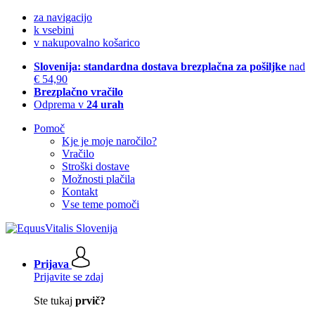
za navigacijo
k vsebini
v nakupovalno košarico
Slovenija: standardna dostava brezplačna za pošiljke
nad
€ 54,90
Brezplačno vračilo
Odprema v
24 urah
Pomoč
Kje je moje naročilo?
Vračilo
Stroški dostave
Možnosti plačila
Kontakt
Vse teme pomoči
Prijava
Prijavite se zdaj
Ste tukaj
prvič?