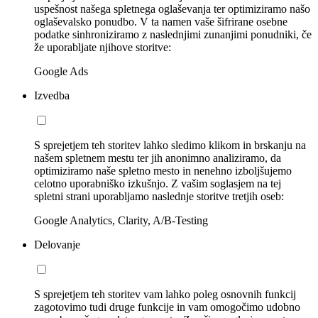
uspešnost našega spletnega oglaševanja ter optimiziramo našo
oglaševalsko ponudbo. V ta namen vaše šifrirane osebne
podatke sinhroniziramo z naslednjimi zunanjimi ponudniki, če
že uporabljate njihove storitve:
Google Ads
Izvedba
S sprejetjem teh storitev lahko sledimo klikom in brskanju na
našem spletnem mestu ter jih anonimno analiziramo, da
optimiziramo naše spletno mesto in nenehno izboljšujemo
celotno uporabniško izkušnjo. Z vašim soglasjem na tej
spletni strani uporabljamo naslednje storitve tretjih oseb:
Google Analytics, Clarity, A/B-Testing
Delovanje
S sprejetjem teh storitev vam lahko poleg osnovnih funkcij
zagotovimo tudi druge funkcije in vam omogočimo udobno