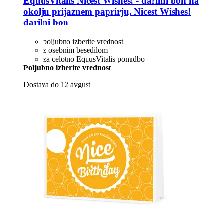
EquusVitalis
Nicest Wishes! -​ darilni bon na
okolju prijaznem paprirju, Nicest Wishes!
darilni bon
poljubno izberite vrednost
z osebnim besedilom
za celotno EquusVitalis ponudbo
Poljubno izberite vrednost
Dostava do 12 avgust