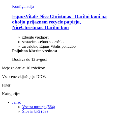
Konfiguracija
EquusVitalis
Nice Christmas -​ Darilni boni na
okolju prijaznem recycle papirju,
NiceChristmas! Darilni bon
izberite vrednost
sestavite osebno sporočilo
za celotno Equus Vitalis ponudbo
Poljubno izberite vrednost
Dostava do 12 avgust
Ideje za darila: 10 izdelkov
Vse cene vključujejo DDV.
Filter
Kategorije:
Jahač
Vse za turnirje (564)
Šibe in biči (58)