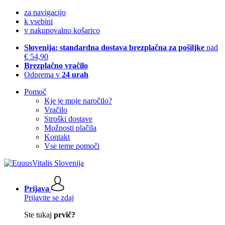
za navigacijo
k vsebini
v nakupovalno košarico
Slovenija: standardna dostava brezplačna za pošiljke
nad
€ 54,90
Brezplačno vračilo
Odprema v
24 urah
Pomoč
Kje je moje naročilo?
Vračilo
Stroški dostave
Možnosti plačila
Kontakt
Vse teme pomoči
Prijava
Prijavite se zdaj
Ste tukaj
prvič?