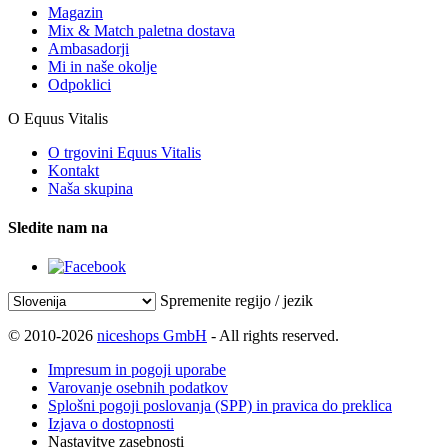
Magazin
Mix & Match paletna dostava
Ambasadorji
Mi in naše okolje
Odpoklici
O Equus Vitalis
O trgovini Equus Vitalis
Kontakt
Naša skupina
Sledite nam na
Spremenite regijo / jezik
© 2010-2026
niceshops GmbH
- All rights reserved.
Impresum in pogoji uporabe
Varovanje osebnih podatkov
Splošni pogoji poslovanja (SPP) in pravica do preklica
Izjava o dostopnosti
Nastavitve zasebnosti