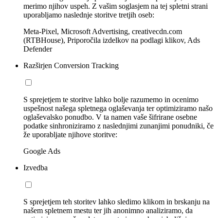
merimo njihov uspeh. Z vašim soglasjem na tej spletni strani
uporabljamo naslednje storitve tretjih oseb:
Meta-Pixel, Microsoft Advertising, creativecdn.com
(RTBHouse), Priporočila izdelkov na podlagi klikov, Ads
Defender
Razširjen Conversion Tracking
S sprejetjem te storitve lahko bolje razumemo in ocenimo
uspešnost našega spletnega oglaševanja ter optimiziramo našo
oglaševalsko ponudbo. V ta namen vaše šifrirane osebne
podatke sinhroniziramo z naslednjimi zunanjimi ponudniki, če
že uporabljate njihove storitve:
Google Ads
Izvedba
S sprejetjem teh storitev lahko sledimo klikom in brskanju na
našem spletnem mestu ter jih anonimno analiziramo, da