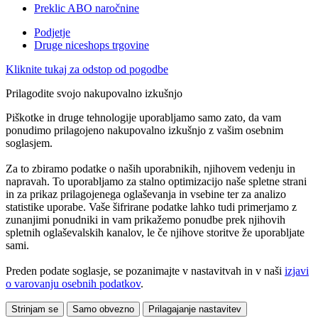
Preklic ABO naročnine
Podjetje
Druge niceshops trgovine
Kliknite tukaj za odstop od pogodbe
Prilagodite svojo nakupovalno izkušnjo
Piškotke in druge tehnologije uporabljamo samo zato, da vam
ponudimo prilagojeno nakupovalno izkušnjo z vašim osebnim
soglasjem.
Za to zbiramo podatke o naših uporabnikih, njihovem vedenju in
napravah. To uporabljamo za stalno optimizacijo naše spletne strani
in za prikaz prilagojenega oglaševanja in vsebine ter za analizo
statistike uporabe. Vaše šifrirane podatke lahko tudi primerjamo z
zunanjimi ponudniki in vam prikažemo ponudbe prek njihovih
spletnih oglaševalskih kanalov, le če njihove storitve že uporabljate
sami.
Preden podate soglasje, se pozanimajte v nastavitvah in v naši
izjavi
o varovanju osebnih podatkov
.
Strinjam se
Samo obvezno
Prilagajanje nastavitev