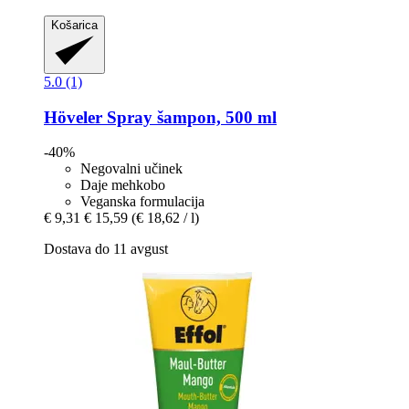
Košarica
5.0 (1)
Höveler
Spray šampon, 500 ml
-40%
Negovalni učinek
Daje mehkobo
Veganska formulacija
€ 9,31
€ 15,59
(€ 18,62 / l)
Dostava do 11 avgust