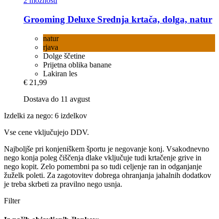
2 možnosti
Grooming Deluxe
Srednja krtača, dolga, natur
natur
rjava
Dolge ščetine
Prijetna oblika banane
Lakiran les
€ 21,99
Dostava do 11 avgust
Izdelki za nego: 6 izdelkov
Vse cene vključujejo DDV.
Najboljše pri konjeniškem športu je negovanje konj. Vsakodnevno
nego konja poleg čiščenja dlake vključuje tudi krtačenje grive in
nego kopit. Zelo pomembni pa so tudi celjenje ran in odganjanje
žuželk poleti. Za zagotovitev dobrega ohranjanja jahalnih dodatkov
je treba skrbeti za pravilno nego usnja.
Filter