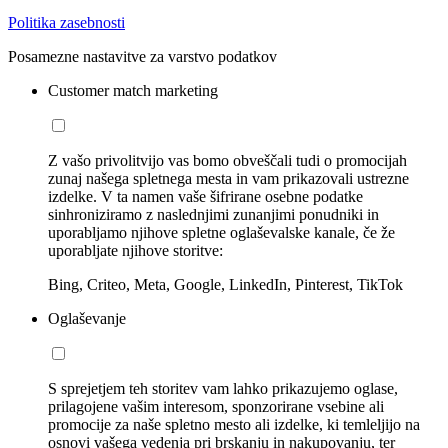
Politika zasebnosti
Posamezne nastavitve za varstvo podatkov
Customer match marketing
Z vašo privolitvijo vas bomo obveščali tudi o promocijah
zunaj našega spletnega mesta in vam prikazovali ustrezne
izdelke. V ta namen vaše šifrirane osebne podatke
sinhroniziramo z naslednjimi zunanjimi ponudniki in
uporabljamo njihove spletne oglaševalske kanale, če že
uporabljate njihove storitve:
Bing, Criteo, Meta, Google, LinkedIn, Pinterest, TikTok
Oglaševanje
S sprejetjem teh storitev vam lahko prikazujemo oglase,
prilagojene vašim interesom, sponzorirane vsebine ali
promocije za naše spletno mesto ali izdelke, ki temleljijo na
osnovi vašega vedenja pri brskanju in nakupovanju, ter