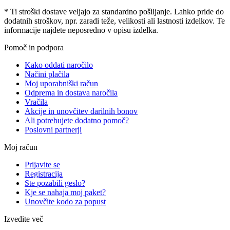
* Ti stroški dostave veljajo za standardno pošiljanje. Lahko pride do
dodatnih stroškov, npr. zaradi teže, velikosti ali lastnosti izdelkov. Te
informacije najdete neposredno v opisu izdelka.
Pomoč in podpora
Kako oddati naročilo
Načini plačila
Moj uporabniški račun
Odprema in dostava naročila
Vračila
Akcije in unovčitev darilnih bonov
Ali potrebujete dodatno pomoč?
Poslovni partnerji
Moj račun
Prijavite se
Registracija
Ste pozabili geslo?
Kje se nahaja moj paket?
Unovčite kodo za popust
Izvedite več