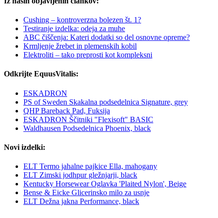
Iz naših objavljenih člankov:
Cushing – kontroverzna bolezen št. 1?
Testiranje izdelka: odeja za muhe
ABC čiščenja: Kateri dodatki so del osnovne opreme?
Krmljenje žrebet in plemenskih kobil
Elektroliti – tako preprosti kot kompleksni
Odkrijte EquusVitalis:
ESKADRON
PS of Sweden Skakalna podsedelnica Signature, grey
QHP Bareback Pad, Fuksija
ESKADRON Ščitniki "Flexisoft" BASIC
Waldhausen Podsedelnica Phoenix, black
Novi izdelki:
ELT Termo jahalne pajkice Ella, mahogany
ELT Zimski jodhpur gležnjarji, black
Kentucky Horsewear Oglavka 'Plaited Nylon', Beige
Bense & Eicke Glicerinsko milo za usnje
ELT Dežna jakna Performance, black