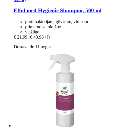
Effol
med Hygienic Shampoo, 500 ml
proti bakterijam, glivicam, virusom
primerno za okužbe
vlažilno
€ 21,99
(€ 43,98 / l)
Dostava do 11 avgust