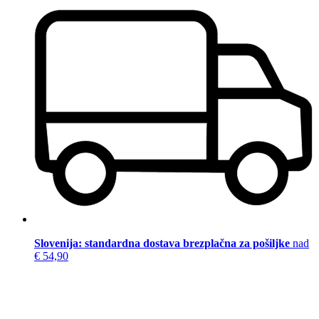
Slovenija: standardna dostava brezplačna za pošiljke
nad
€ 54,90