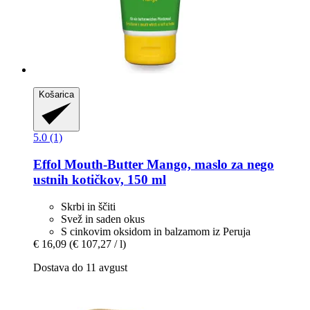
Košarica
5.0 (1)
Effol
Mouth-​Butter Mango, maslo za nego
ustnih kotičkov, 150 ml
Skrbi in ščiti
Svež in saden okus
S cinkovim oksidom in balzamom iz Peruja
€ 16,09
(€ 107,27 / l)
Dostava do 11 avgust