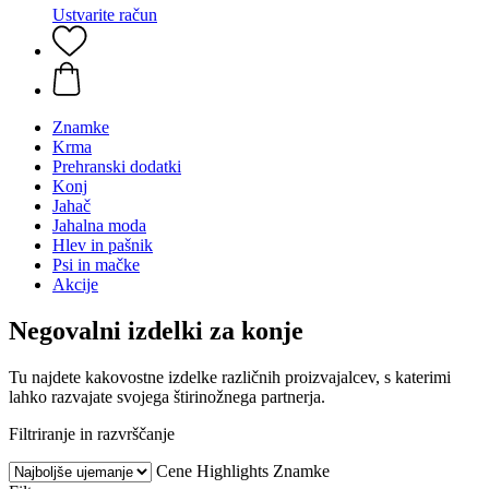
Ustvarite račun
Znamke
Krma
Prehranski dodatki
Konj
Jahač
Jahalna moda
Hlev in pašnik
Psi in mačke
Akcije
Negovalni izdelki za konje
Tu najdete kakovostne izdelke različnih proizvajalcev, s katerimi
lahko razvajate svojega štirinožnega partnerja.
Filtriranje in razvrščanje
Cene
Highlights
Znamke