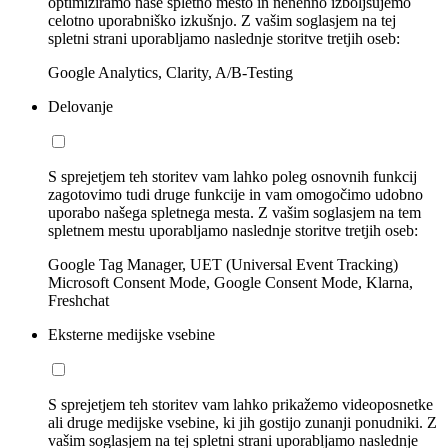
optimiziramo naše spletno mesto in nenehno izboljšujemo
celotno uporabniško izkušnjo. Z vašim soglasjem na tej
spletni strani uporabljamo naslednje storitve tretjih oseb:
Google Analytics, Clarity, A/B-Testing
Delovanje
S sprejetjem teh storitev vam lahko poleg osnovnih funkcij
zagotovimo tudi druge funkcije in vam omogočimo udobno
uporabo našega spletnega mesta. Z vašim soglasjem na tem
spletnem mestu uporabljamo naslednje storitve tretjih oseb:
Google Tag Manager, UET (Universal Event Tracking)
Microsoft Consent Mode, Google Consent Mode, Klarna,
Freshchat
Eksterne medijske vsebine
S sprejetjem teh storitev vam lahko prikažemo videoposnetke
ali druge medijske vsebine, ki jih gostijo zunanji ponudniki. Z
vašim soglasjem na tej spletni strani uporabljamo naslednje