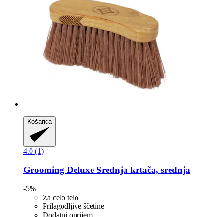
Košarica
4.0 (1)
Grooming Deluxe
Srednja krtača, srednja
-5%
Za celo telo
Prilagodljive ščetine
Dodatni oprijem