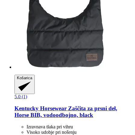
Košarica
5.0 (1)
Kentucky Horsewear
Zaščita za prsni del,
Horse BIB, vodoodbojno, black
Izravnava tlaka pri vihru
Visoko udobje pri nošenju