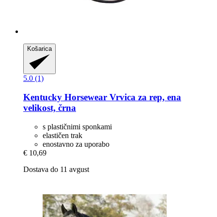
Košarica
5.0 (1)
Kentucky Horsewear
Vrvica za rep, ena
velikost, črna
s plastičnimi sponkami
elastičen trak
enostavno za uporabo
€ 10,69
Dostava do 11 avgust