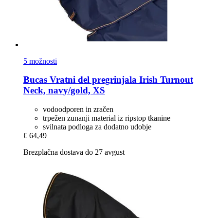
5 možnosti
Bucas
Vratni del pregrinjala Irish Turnout
Neck, navy/gold, XS
vodoodporen in zračen
trpežen zunanji material iz ripstop tkanine
svilnata podloga za dodatno udobje
€ 64,49
Brezplačna dostava do 27 avgust