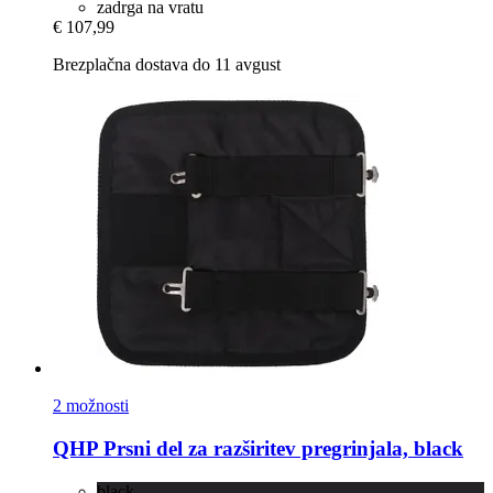
zadrga na vratu
€ 107,99
Brezplačna dostava do 11 avgust
2 možnosti
QHP
Prsni del za razširitev pregrinjala, black
black