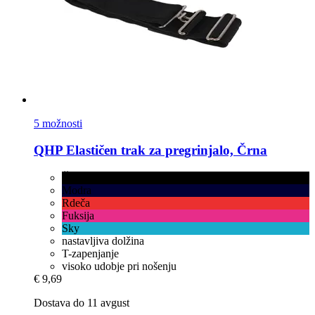
5 možnosti
QHP
Elastičen trak za pregrinjalo, Črna
Črna
Modra
Rdeča
Fuksija
Sky
nastavljiva dolžina
T-zapenjanje
visoko udobje pri nošenju
€ 9,69
Dostava do 11 avgust