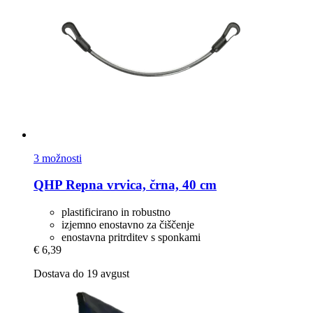
3 možnosti
QHP
Repna vrvica, črna, 40 cm
plastificirano in robustno
izjemno enostavno za čiščenje
enostavna pritrditev s sponkami
€ 6,39
Dostava do 19 avgust