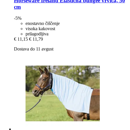
Horseware Ireland
Elastična bungee vrvica, 50
cm
-5%
enostavno čiščenje
visoka kakovost
prilagodljiva
€ 11,15
€ 11,79
Dostava do 11 avgust