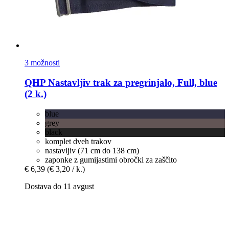
3 možnosti
QHP
Nastavljiv trak za pregrinjalo, Full, blue
(2 k.)
blue
grey
black
komplet dveh trakov
nastavljiv (71 cm do 138 cm)
zaponke z gumijastimi obročki za zaščito
€ 6,39
(€ 3,20 / k.)
Dostava do 11 avgust