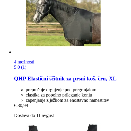
4 možnosti
5.0 (1)
QHP
Elastični ščitnik za prsni koš, črn, XL
preprečuje drgnjenje pod pregrinjalom
elastika za popolno prileganje konju
zapenjanje z ježkom za enostavno namestitev
€ 30,99
Dostava do 11 avgust