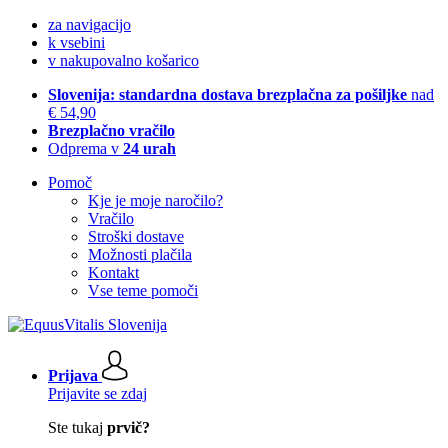
za navigacijo
k vsebini
v nakupovalno košarico
Slovenija: standardna dostava brezplačna za pošiljke
nad
€ 54,90
Brezplačno vračilo
Odprema v
24 urah
Pomoč
Kje je moje naročilo?
Vračilo
Stroški dostave
Možnosti plačila
Kontakt
Vse teme pomoči
Prijava
Prijavite se zdaj
Ste tukaj
prvič?