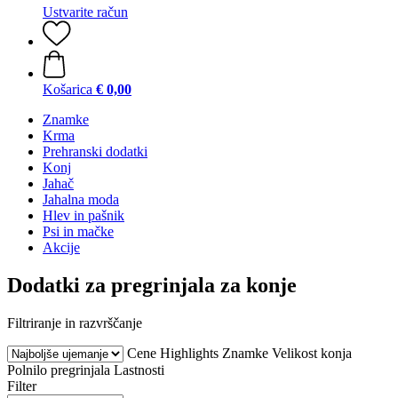
Ustvarite račun
Košarica
€ 0,00
Znamke
Krma
Prehranski dodatki
Konj
Jahač
Jahalna moda
Hlev in pašnik
Psi in mačke
Akcije
Dodatki za pregrinjala za konje
Filtriranje in razvrščanje
Cene
Highlights
Znamke
Velikost konja
Polnilo pregrinjala
Lastnosti
Filter