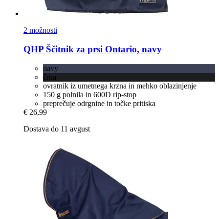
2 možnosti
QHP
Ščitnik za prsi Ontario, navy
navy
črna
ovratnik iz umetnega krzna in mehko oblazinjenje
150 g polnila in 600D rip-stop
preprečuje odrgnine in točke pritiska
€ 26,99
Dostava do 11 avgust