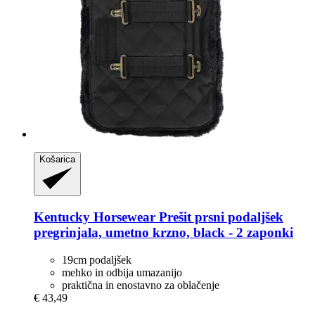
Košarica
Kentucky Horsewear
Prešit prsni podaljšek
pregrinjala, umetno krzno, black -​ 2 zaponki
19cm podaljšek
mehko in odbija umazanijo
praktična in enostavno za oblačenje
€ 43,49