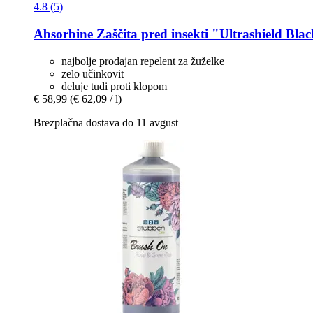
4.8 (5)
Absorbine
Zaščita pred insekti "Ultrashield Bla
najbolje prodajan repelent za žuželke
zelo učinkovit
deluje tudi proti klopom
€ 58,99
(€ 62,09 / l)
Brezplačna dostava do 11 avgust