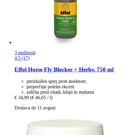
3 možnosti
4.5 (17)
Effol
Horse Fly Blocker + Herbs, 750 ml
preizkušen sprej proti insektom
preprečuje poletni ekcem
zaščita pred obadi, klopi in muhami
€ 34,99
(€ 46,65 / l)
Dostava do 11 avgust