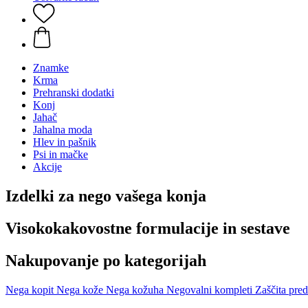
Znamke
Krma
Prehranski dodatki
Konj
Jahač
Jahalna moda
Hlev in pašnik
Psi in mačke
Akcije
Izdelki za nego vašega konja
Visokokakovostne formulacije in sestave
Nakupovanje po kategorijah
Nega kopit
Nega kože
Nega kožuha
Negovalni kompleti
Zaščita pred