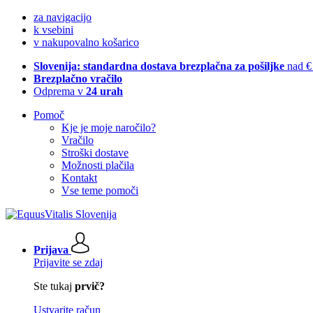
za navigacijo
k vsebini
v nakupovalno košarico
Slovenija: standardna dostava brezplačna za pošiljke
nad €
Brezplačno vračilo
Odprema v
24 urah
Pomoč
Kje je moje naročilo?
Vračilo
Stroški dostave
Možnosti plačila
Kontakt
Vse teme pomoči
Prijava
Prijavite se zdaj
Ste tukaj
prvič?
Ustvarite račun