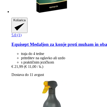
Košarica
5.0 (1)
Equisept
Medaljon za konje proti muham in oba
traja do 4 tedne
pritrditev na oglavko ali uzdo
s praktičnim jezičkom
€ 21,99
(€ 11,00 / k.)
Dostava do 11 avgust