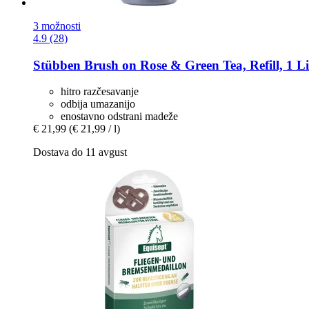
3 možnosti
4.9 (28)
Stübben
Brush on Rose & Green Tea, Refill, 1 Li
hitro razčesavanje
odbija umazanijo
enostavno odstrani madeže
€ 21,99
(€ 21,99 / l)
Dostava do 11 avgust