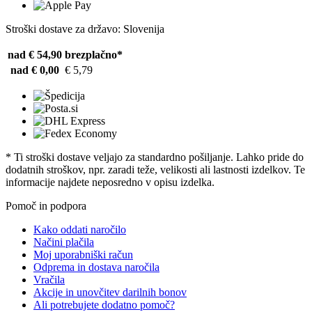
Stroški dostave za državo: Slovenija
nad € 54,90
brezplačno*
nad € 0,00
€ 5,79
* Ti stroški dostave veljajo za standardno pošiljanje. Lahko pride do
dodatnih stroškov, npr. zaradi teže, velikosti ali lastnosti izdelkov. Te
informacije najdete neposredno v opisu izdelka.
Pomoč in podpora
Kako oddati naročilo
Načini plačila
Moj uporabniški račun
Odprema in dostava naročila
Vračila
Akcije in unovčitev darilnih bonov
Ali potrebujete dodatno pomoč?