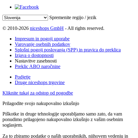
Spremenite regijo / jezik
© 2010-2026
niceshops GmbH
- All rights reserved.
Impresum in pogoji uporabe
Varovanje osebnih podatkov
Splošni pogoji poslovanja (SPP) in pravica do preklica
Izjava o dostopnosti
Nastavitve zasebnosti
Preklic ABO naročnine
Podjetje
Druge niceshops trgovine
Kliknite tukaj za odstop od pogodbe
Prilagodite svojo nakupovalno izkušnjo
Piškotke in druge tehnologije uporabljamo samo zato, da vam
ponudimo prilagojeno nakupovalno izkušnjo z vašim osebnim
soglasjem.
Za to zbiramo podatke o naših uporabnikih, njihovem vedenju in