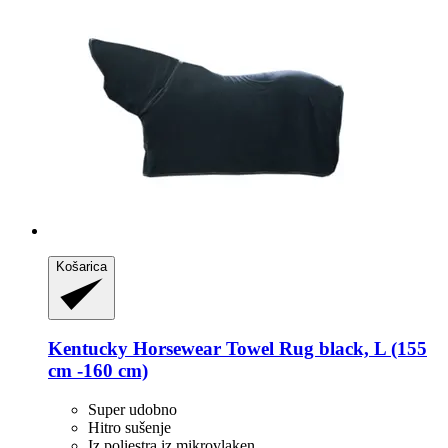
Košarica
Kentucky Horsewear
Towel Rug black, L (155
cm -​160 cm)
Super udobno
Hitro sušenje
Iz poliestra iz mikrovlaken