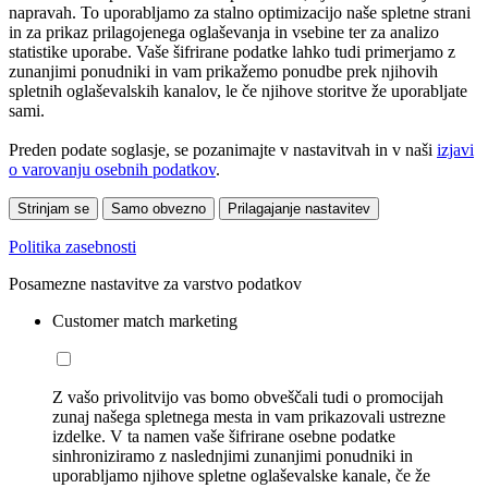
napravah. To uporabljamo za stalno optimizacijo naše spletne strani
in za prikaz prilagojenega oglaševanja in vsebine ter za analizo
statistike uporabe. Vaše šifrirane podatke lahko tudi primerjamo z
zunanjimi ponudniki in vam prikažemo ponudbe prek njihovih
spletnih oglaševalskih kanalov, le če njihove storitve že uporabljate
sami.
Preden podate soglasje, se pozanimajte v nastavitvah in v naši
izjavi
o varovanju osebnih podatkov
.
Strinjam se
Samo obvezno
Prilagajanje nastavitev
Politika zasebnosti
Posamezne nastavitve za varstvo podatkov
Customer match marketing
Z vašo privolitvijo vas bomo obveščali tudi o promocijah
zunaj našega spletnega mesta in vam prikazovali ustrezne
izdelke. V ta namen vaše šifrirane osebne podatke
sinhroniziramo z naslednjimi zunanjimi ponudniki in
uporabljamo njihove spletne oglaševalske kanale, če že