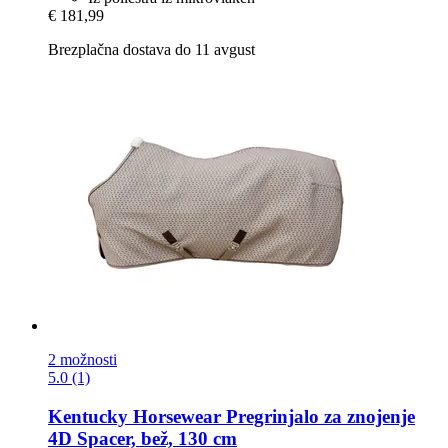
€ 181,99
Brezplačna dostava do 11 avgust
2 možnosti
5.0 (1)
Kentucky Horsewear
Pregrinjalo za znojenje
4D Spacer, bež, 130 cm