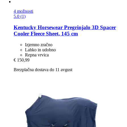
4 možnosti
5.0 (1)
Kentucky Horsewear
Pregrinjalo 3D Spacer
Cooler Fleece Sheet, 145 cm
Izjemno zračno
Lahko in udobno
Repna vrvica
€ 150,99
Brezplačna dostava do 11 avgust