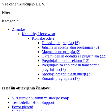
Vse cene vključujejo DDV.
Filter
Kategorije:
Znamke
Kentucky Horsewear
Konjske odeje
Hlevska pregrinjala (16)
Jahalna in sprehajalna pregrinjala (8)
Magnetna pregrinjala (2)
Ovratni deli in dodatki za pregrinjala (22)
Pregrinjala proti insektom (12)
Pregrinjala za znojenje in transportna
pregrinjala (17)
Spodnja pregrinjala in linerji (3)
Zunanja pregrinjala (17)
Iz naših objavljenih člankov:
Viri surovih vlaknin za starejše konje
Test izdelka: Hoof Support
Pozor plesen!