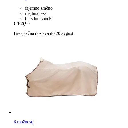
izjemno zračno
majhna teža
blažilni učinek
€ 160,99
Brezplačna dostava do 20 avgust
6 možnosti