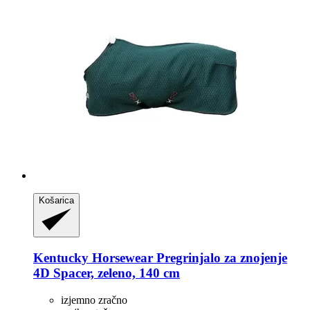
Košarica
Kentucky Horsewear
Pregrinjalo za znojenje
4D Spacer, zeleno, 140 cm
izjemno zračno