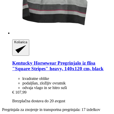
Košarica
Kentucky Horsewear
Pregrinjalo iz flisa
"Square Stripes" heavy, 140x120 cm, black
kvadratne oblike
podaljšan, zložljiv ovratnik
odvaja vlago in se hitro suši
€ 107,99
Brezplačna dostava do 20 avgust
Pregrinjala za znojenje in transportna pregrinjala: 17 izdelkov