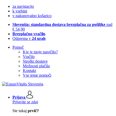
za navigacijo
k vsebini
v nakupovalno košarico
Slovenija: standardna dostava brezplačna za pošiljke
nad
€ 54,90
Brezplačno vračilo
Odprema v
24 urah
Pomoč
Kje je moje naročilo?
Vračilo
Stroški dostave
Možnosti plačila
Kontakt
Vse teme pomoči
Prijava
Prijavite se zdaj
Ste tukaj
prvič?