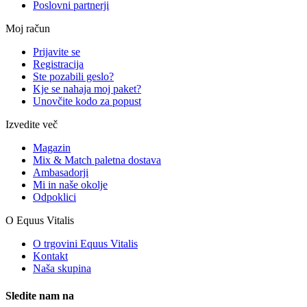
Poslovni partnerji
Moj račun
Prijavite se
Registracija
Ste pozabili geslo?
Kje se nahaja moj paket?
Unovčite kodo za popust
Izvedite več
Magazin
Mix & Match paletna dostava
Ambasadorji
Mi in naše okolje
Odpoklici
O Equus Vitalis
O trgovini Equus Vitalis
Kontakt
Naša skupina
Sledite nam na