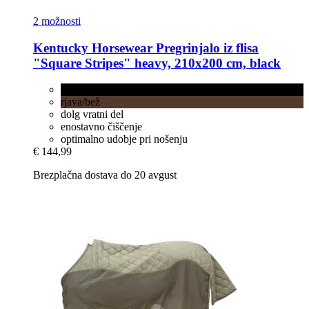
2 možnosti
Kentucky Horsewear
Pregrinjalo iz flisa
"Square Stripes" heavy, 210x200 cm, black
black
rjava/bež
dolg vratni del
enostavno čiščenje
optimalno udobje pri nošenju
€ 144,99
Brezplačna dostava do 20 avgust