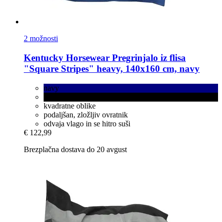
2 možnosti
Kentucky Horsewear
Pregrinjalo iz flisa
"Square Stripes" heavy, 140x160 cm, navy
navy
black
kvadratne oblike
podaljšan, zložljiv ovratnik
odvaja vlago in se hitro suši
€ 122,99
Brezplačna dostava do 20 avgust