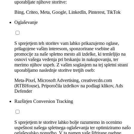
uporabljate njihove storitve:
Bing, Criteo, Meta, Google, LinkedIn, Pinterest, TikTok
Oglaševanje
S sprejetjem teh storitev vam lahko prikazujemo oglase,
prilagojene vašim interesom, sponzorirane vsebine ali
promocije za naše spletno mesto ali izdelke, ki temleljijo na
osnovi vašega vedenja pri brskanju in nakupovanju, ter
merimo njihov uspeh. Z vašim soglasjem na tej spletni strani
uporabljamo naslednje storitve tretjih oseb:
Meta-Pixel, Microsoft Advertising, creativecdn.com
(RTBHouse), Priporočila izdelkov na podlagi klikov, Ads
Defender
Razširjen Conversion Tracking
S sprejetjem te storitve lahko bolje razumemo in ocenimo
uspešnost našega spletnega oglaševanja ter optimiziramo našo
oglaševalsko ponudbo. V ta namen vaše šifrirane osebne