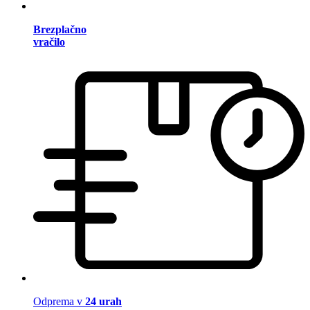
Brezplačno
vračilo
Odprema v
24 urah