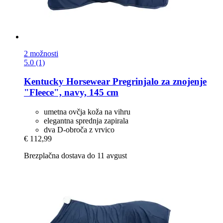
2 možnosti
5.0 (1)
Kentucky Horsewear
Pregrinjalo za znojenje
"Fleece", navy, 145 cm
umetna ovčja koža na vihru
elegantna sprednja zapirala
dva D-obroča z vrvico
€ 112,99
Brezplačna dostava do 11 avgust