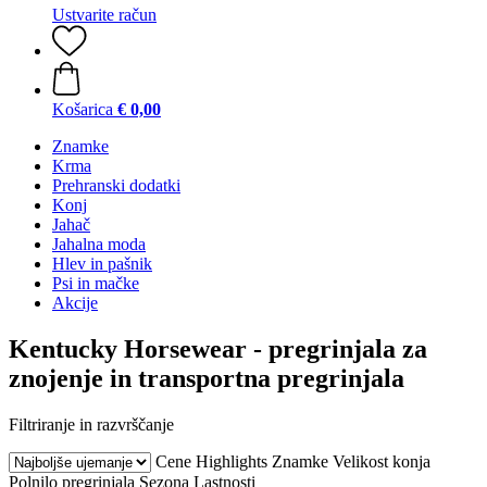
Ustvarite račun
Košarica
€ 0,00
Znamke
Krma
Prehranski dodatki
Konj
Jahač
Jahalna moda
Hlev in pašnik
Psi in mačke
Akcije
Kentucky Horsewear - pregrinjala za
znojenje in transportna pregrinjala
Filtriranje in razvrščanje
Cene
Highlights
Znamke
Velikost konja
Polnilo pregrinjala
Sezona
Lastnosti