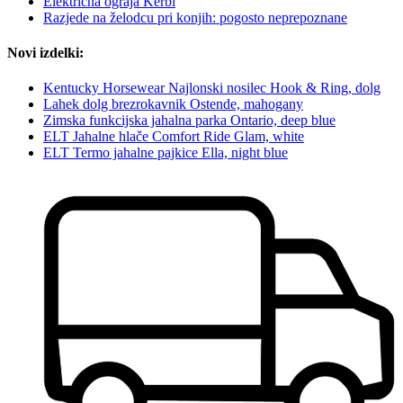
Električna ograja Kerbl
Razjede na želodcu pri konjih: pogosto neprepoznane
Novi izdelki:
Kentucky Horsewear Najlonski nosilec Hook & Ring, dolg
Lahek dolg brezrokavnik Ostende, mahogany
Zimska funkcijska jahalna parka Ontario, deep blue
ELT Jahalne hlače Comfort Ride Glam, white
ELT Termo jahalne pajkice Ella, night blue