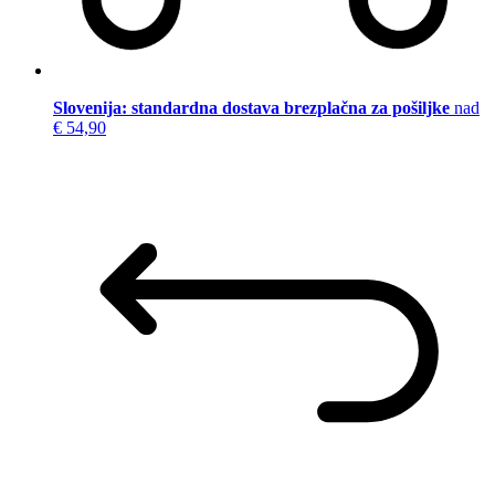
Slovenija: standardna dostava brezplačna za pošiljke
nad
€ 54,90