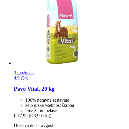
3 možnosti
4.9 (24)
Pavo
Vital, 20 kg
100% naravne sestavine
zelo nizka vsebnost škroba
brez žit in melase
€ 77,99
(€ 3,90 / kg)
Dostava do 11 avgust