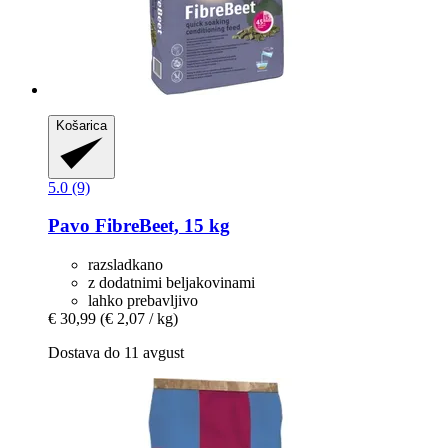
Košarica
5.0 (9)
Pavo
FibreBeet, 15 kg
razsladkano
z dodatnimi beljakovinami
lahko prebavljivo
€ 30,99
(€ 2,07 / kg)
Dostava do 11 avgust