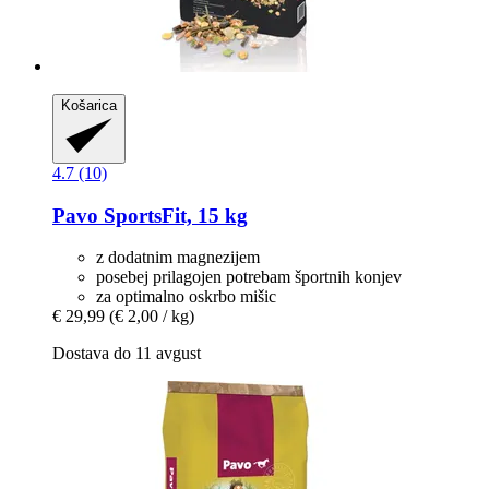
Košarica
4.7 (10)
Pavo
SportsFit, 15 kg
z dodatnim magnezijem
posebej prilagojen potrebam športnih konjev
za optimalno oskrbo mišic
€ 29,99
(€ 2,00 / kg)
Dostava do 11 avgust