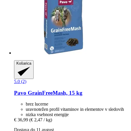
Košarica
5.0 (2)
Pavo
GrainFreeMash, 15 kg
brez lucerne
uravnotežen profil vitaminov in elementov v sledovih
nizka vsebnost energije
€ 36,99
(€ 2,47 / kg)
Dostava do 11 avgust