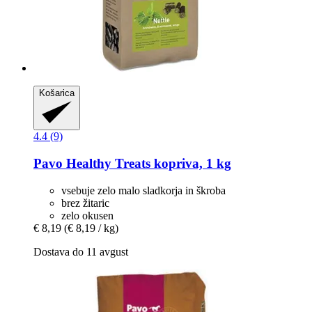
Košarica
4.4 (9)
Pavo
Healthy Treats kopriva, 1 kg
vsebuje zelo malo sladkorja in škroba
brez žitaric
zelo okusen
€ 8,19
(€ 8,19 / kg)
Dostava do 11 avgust