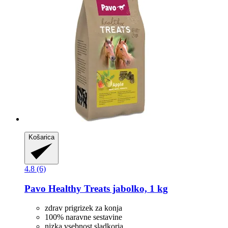
Košarica
4.8 (6)
Pavo
Healthy Treats jabolko, 1 kg
zdrav prigrizek za konja
100% naravne sestavine
nizka vsebnost sladkorja