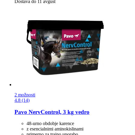
Dostava do 11 avgust
2 možnosti
4.8 (14)
Pavo
NervControl, 3 kg vedro
48-urno obdobje karence
z esencialnimi aminokislinami
primerno za trajno uporabo