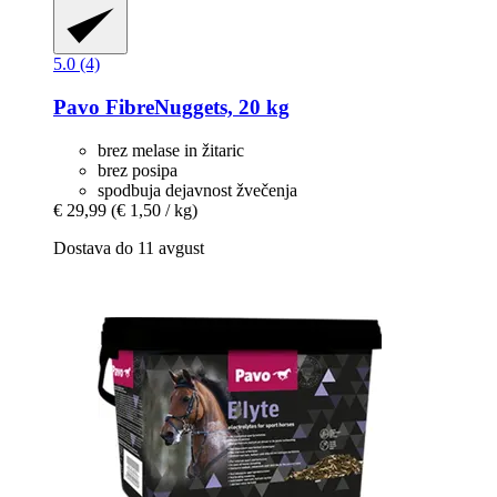
5.0 (4)
Pavo
FibreNuggets, 20 kg
brez melase in žitaric
brez posipa
spodbuja dejavnost žvečenja
€ 29,99
(€ 1,50 / kg)
Dostava do 11 avgust