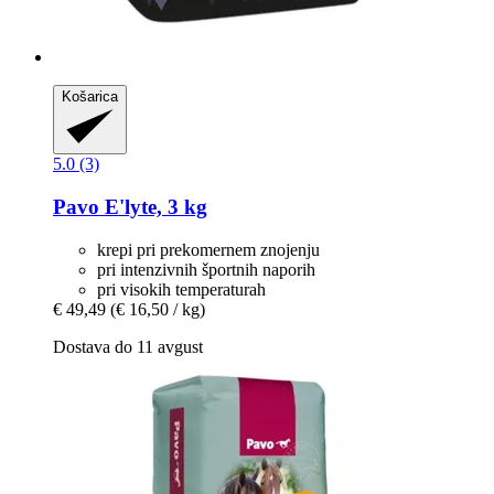
Košarica
5.0 (3)
Pavo
E'lyte, 3 kg
krepi pri prekomernem znojenju
pri intenzivnih športnih naporih
pri visokih temperaturah
€ 49,49
(€ 16,50 / kg)
Dostava do 11 avgust