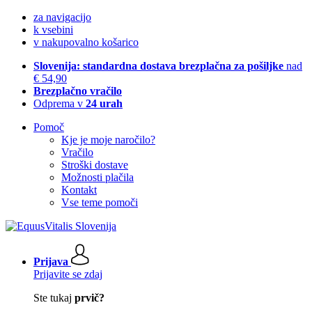
za navigacijo
k vsebini
v nakupovalno košarico
Slovenija: standardna dostava brezplačna za pošiljke
nad
€ 54,90
Brezplačno vračilo
Odprema v
24 urah
Pomoč
Kje je moje naročilo?
Vračilo
Stroški dostave
Možnosti plačila
Kontakt
Vse teme pomoči
Prijava
Prijavite se zdaj
Ste tukaj
prvič?