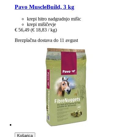
Pavo
MuscleBuild, 3 kg
krepi hitro nadgradnjo mišic
krepi mišičevje
€ 56,49
(€ 18,83 / kg)
Brezplačna dostava do 11 avgust
Košarica