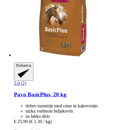
Košarica
5.0 (2)
Pavo
BasicPlus, 20 kg
dobro razmerje med ceno in kakovostjo
nizka vsebnost beljakovin
za lahko delo
€ 25,99
(€ 1,30 / kg)