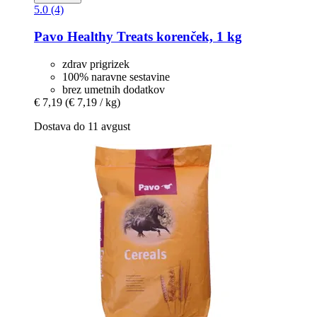
5.0 (4)
Pavo
Healthy Treats korenček, 1 kg
zdrav prigrizek
100% naravne sestavine
brez umetnih dodatkov
€ 7,19
(€ 7,19 / kg)
Dostava do 11 avgust