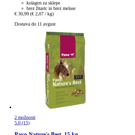
kolagen za sklepe
brez žitaric in brez melase
€ 30,99
(€ 2,07 / kg)
Dostava do 11 avgust
2 možnosti
5.0 (15)
Pavo
Nature's Best, 15 kg