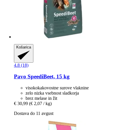
Košarica
4.8 (18)
Pavo
SpeediBeet, 15 kg
visokokakovostne surove vlaknine
zelo nizka vsebnost sladkorja
brez melase in žit
€ 30,99
(€ 2,07 / kg)
Dostava do 11 avgust