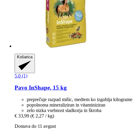
Košarica
5.0 (1)
Pavo
InShape, 15 kg
preprečuje razpad mišic, medtem ko izgublja kilograme
popolnoma mineraliziran in vitaminiziran
zelo nizka vsebnost sladkorja in škroba
€ 33,99
(€ 2,27 / kg)
Dostava do 11 avgust