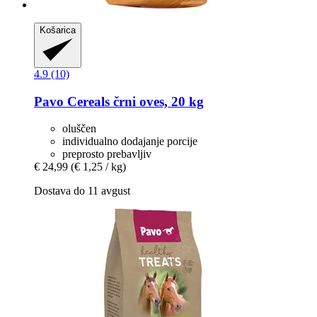
Košarica
4.9 (10)
Pavo
Cereals črni oves, 20 kg
oluščen
individualno dodajanje porcije
preprosto prebavljiv
€ 24,99
(€ 1,25 / kg)
Dostava do 11 avgust