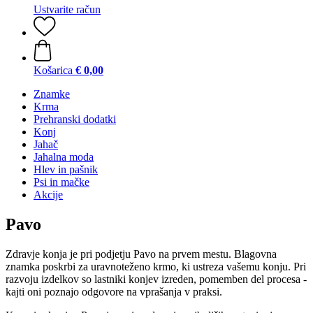
Ustvarite račun
Košarica
€ 0,00
Znamke
Krma
Prehranski dodatki
Konj
Jahač
Jahalna moda
Hlev in pašnik
Psi in mačke
Akcije
Pavo
Zdravje konja je pri podjetju Pavo na prvem mestu. Blagovna
znamka poskrbi za uravnoteženo krmo, ki ustreza vašemu konju. Pri
razvoju izdelkov so lastniki konjev izreden, pomemben del procesa -
kajti oni poznajo odgovore na vprašanja v praksi.