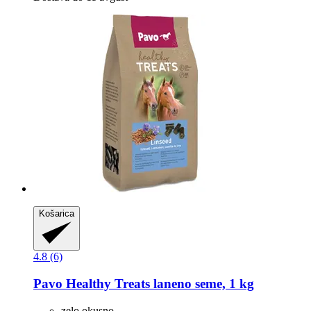
Košarica
4.8 (6)
Pavo
Healthy Treats laneno seme, 1 kg
zelo okusno