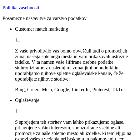
Politika zasebnosti
Posamezne nastavitve za varstvo podatkov
Customer match marketing
Z vašo privolitvijo vas bomo obveščali tudi o promocijah
zunaj našega spletnega mesta in vam prikazovali ustrezne
izdelke. V ta namen vaše šifrirane osebne podatke
sinhroniziramo z naslednjimi zunanjimi ponudniki in
uporabljamo njihove spletne oglaševalske kanale, če že
uporabljate njihove storitve:
Bing, Criteo, Meta, Google, LinkedIn, Pinterest, TikTok
Oglaševanje
S sprejetjem teh storitev vam lahko prikazujemo oglase,
prilagojene vašim interesom, sponzorirane vsebine ali
promocije za naše spletno mesto ali izdelke, ki temleljijo na
osnovi vašega vedenja pri brskanju in nakupovanju, ter