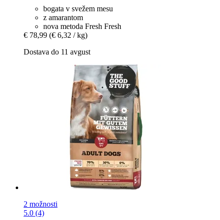
bogata v svežem mesu
z amarantom
nova metoda Fresh Fresh
€ 78,99
(€ 6,32 / kg)
Dostava do 11 avgust
2 možnosti
5.0 (4)