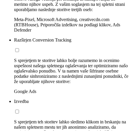
merimo njihov uspeh. Z vašim soglasjem na tej spletni strani
uporabljamo naslednje storitve tretjih oseb:
Meta-Pixel, Microsoft Advertising, creativecdn.com
(RTBHouse), Priporočila izdelkov na podlagi klikov, Ads
Defender
Razširjen Conversion Tracking
S sprejetjem te storitve lahko bolje razumemo in ocenimo
uspešnost našega spletnega oglaševanja ter optimiziramo našo
oglaševalsko ponudbo. V ta namen vaše šifrirane osebne
podatke sinhroniziramo z naslednjimi zunanjimi ponudniki, če
že uporabljate njihove storitve:
Google Ads
Izvedba
S sprejetjem teh storitev lahko sledimo klikom in brskanju na
našem spletnem mestu ter jih anonimno analiziramo, da