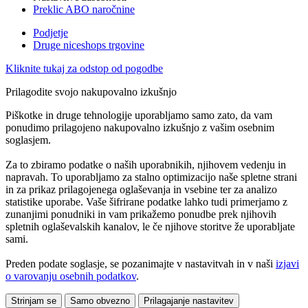
Preklic ABO naročnine
Podjetje
Druge niceshops trgovine
Kliknite tukaj za odstop od pogodbe
Prilagodite svojo nakupovalno izkušnjo
Piškotke in druge tehnologije uporabljamo samo zato, da vam
ponudimo prilagojeno nakupovalno izkušnjo z vašim osebnim
soglasjem.
Za to zbiramo podatke o naših uporabnikih, njihovem vedenju in
napravah. To uporabljamo za stalno optimizacijo naše spletne strani
in za prikaz prilagojenega oglaševanja in vsebine ter za analizo
statistike uporabe. Vaše šifrirane podatke lahko tudi primerjamo z
zunanjimi ponudniki in vam prikažemo ponudbe prek njihovih
spletnih oglaševalskih kanalov, le če njihove storitve že uporabljate
sami.
Preden podate soglasje, se pozanimajte v nastavitvah in v naši
izjavi
o varovanju osebnih podatkov
.
Strinjam se
Samo obvezno
Prilagajanje nastavitev