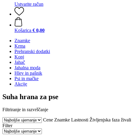
Ustvarite račun
Košarica
€ 0,00
Znamke
Krma
Prehranski dodatki
Konj
Jahač
Jahalna moda
Hlev in pašnik
Psi in mačke
Akcije
Suha hrana za pse
Filtriranje in razvrščanje
Cene
Znamke
Lastnosti
Življenjska faza živali
Filter