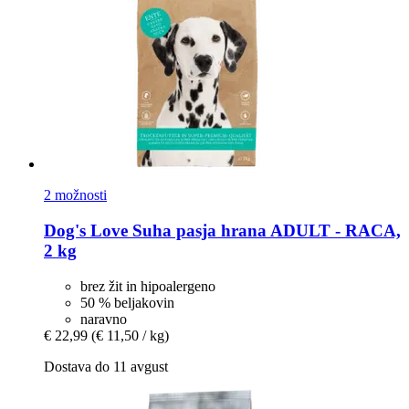
2 možnosti
Dog's Love
Suha pasja hrana ADULT -​ RACA,
2 kg
brez žit in hipoalergeno
50 % beljakovin
naravno
€ 22,99
(€ 11,50 / kg)
Dostava do 11 avgust