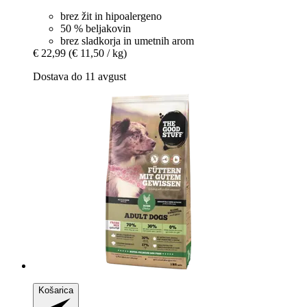
brez žit in hipoalergeno
50 % beljakovin
brez sladkorja in umetnih arom
€ 22,99
(€ 11,50 / kg)
Dostava do 11 avgust
Košarica