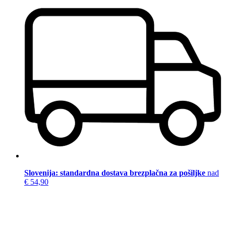
Slovenija: standardna dostava brezplačna za pošiljke
nad
€ 54,90