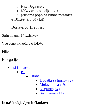
iz svežega mesa
60% vsebnost beljakovin
primerna popolna krmna mešanica
€ 101,99
(€ 8,50 / kg)
Dostava do 11 avgust
Suha hrana: 14 izdelkov
Vse cene vključujejo DDV.
Filter
Kategorije:
Psi in mačke
Psi
Hrana
Dodatki za hrano (72)
Mokra hrana (19)
Nagrade (34)
Suha hrana (14)
Iz naših objavljenih člankov: