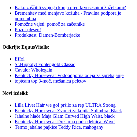
Kako zaščititi svojega konja pred krvosesnimi žuželkami?
Bremenitev med menjavo kožuha - Pravilna podpora je
pomembna
Pomožne vajeti: pomoč za začetnike
Pozor plesen!
Produkttest: Damen-Bomberjacke
Odkrijte EquusVitalis:
Effol
St.Hippolyt Fohlengold Classic
Cavalor Wholegain
Kentucky Horsewear Vodoodporna odeja za sprehajanje
topteam top 3-moč, mešanica peletov
Novi izdelki:
Lilla Livet Hair we go! pršilo za rep ULTRA Strong
Kentucky Horsewear Zvonci za kopita Solimbra, Black
Jahalne hlače Maja Glam Curved High Waist, black
Kentucky Horsewear Dresurna podsedelnica 'Wave'
Termo jahalne pajkice Teddy Rica, mahogany