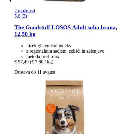
2 možnosti
5.0 (3)
The Goodstuff
LOSOS Adult suha hrana,
12,50 kg
nizek glikemični indeks
z regionalnim sadjem, zelišči in zelenjavo
metoda fresh-mix
€ 97,49
(€ 7,80 / kg)
Dostava do 11 avgust