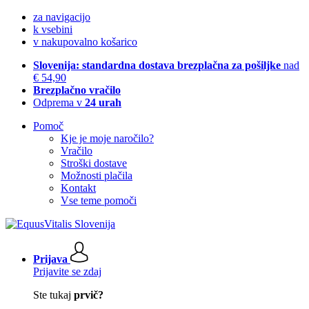
za navigacijo
k vsebini
v nakupovalno košarico
Slovenija: standardna dostava brezplačna za pošiljke
nad
€ 54,90
Brezplačno vračilo
Odprema v
24 urah
Pomoč
Kje je moje naročilo?
Vračilo
Stroški dostave
Možnosti plačila
Kontakt
Vse teme pomoči
Prijava
Prijavite se zdaj
Ste tukaj
prvič?