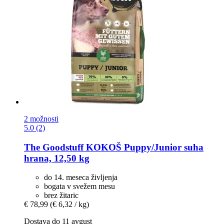
2 možnosti
5.0 (2)
The Goodstuff
KOKOŠ Puppy/Junior suha
hrana, 12,50 kg
do 14. meseca življenja
bogata v svežem mesu
brez žitaric
€ 78,99
(€ 6,32 / kg)
Dostava do 11 avgust