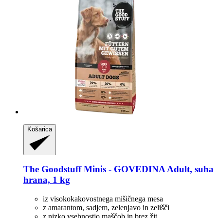
Košarica
The Goodstuff
Minis -​ GOVEDINA Adult, suha
hrana, 1 kg
iz visokokakovostnega mišičnega mesa
z amarantom, sadjem, zelenjavo in zelišči
z nizko vsebnostjo maščob in brez žit