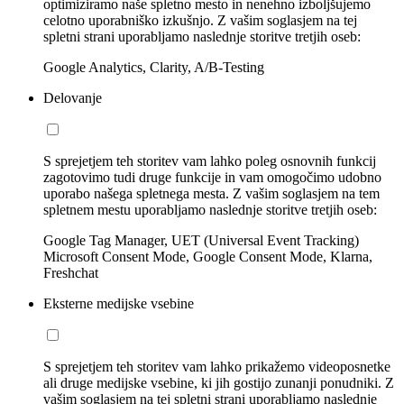
optimiziramo naše spletno mesto in nenehno izboljšujemo
celotno uporabniško izkušnjo. Z vašim soglasjem na tej
spletni strani uporabljamo naslednje storitve tretjih oseb:
Google Analytics, Clarity, A/B-Testing
Delovanje
S sprejetjem teh storitev vam lahko poleg osnovnih funkcij
zagotovimo tudi druge funkcije in vam omogočimo udobno
uporabo našega spletnega mesta. Z vašim soglasjem na tem
spletnem mestu uporabljamo naslednje storitve tretjih oseb:
Google Tag Manager, UET (Universal Event Tracking)
Microsoft Consent Mode, Google Consent Mode, Klarna,
Freshchat
Eksterne medijske vsebine
S sprejetjem teh storitev vam lahko prikažemo videoposnetke
ali druge medijske vsebine, ki jih gostijo zunanji ponudniki. Z
vašim soglasjem na tej spletni strani uporabljamo naslednje