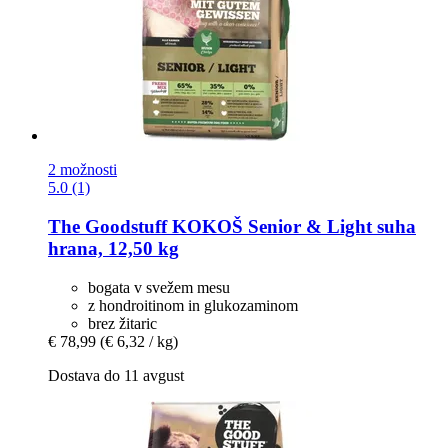
2 možnosti
5.0 (1)
The Goodstuff
KOKOŠ Senior & Light suha
hrana, 12,50 kg
bogata v svežem mesu
z hondroitinom in glukozaminom
brez žitaric
€ 78,99
(€ 6,32 / kg)
Dostava do 11 avgust