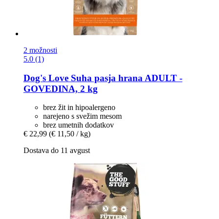
2 možnosti
5.0 (1)
Dog's Love
Suha pasja hrana ADULT -​
GOVEDINA, 2 kg
brez žit in hipoalergeno
narejeno s svežim mesom
brez umetnih dodatkov
€ 22,99
(€ 11,50 / kg)
Dostava do 11 avgust