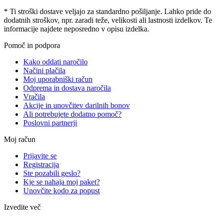
* Ti stroški dostave veljajo za standardno pošiljanje. Lahko pride do
dodatnih stroškov, npr. zaradi teže, velikosti ali lastnosti izdelkov. Te
informacije najdete neposredno v opisu izdelka.
Pomoč in podpora
Kako oddati naročilo
Načini plačila
Moj uporabniški račun
Odprema in dostava naročila
Vračila
Akcije in unovčitev darilnih bonov
Ali potrebujete dodatno pomoč?
Poslovni partnerji
Moj račun
Prijavite se
Registracija
Ste pozabili geslo?
Kje se nahaja moj paket?
Unovčite kodo za popust
Izvedite več