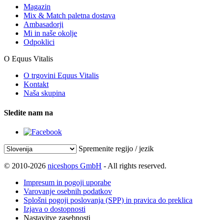
Magazin
Mix & Match paletna dostava
Ambasadorji
Mi in naše okolje
Odpoklici
O Equus Vitalis
O trgovini Equus Vitalis
Kontakt
Naša skupina
Sledite nam na
Spremenite regijo / jezik
© 2010-2026
niceshops GmbH
- All rights reserved.
Impresum in pogoji uporabe
Varovanje osebnih podatkov
Splošni pogoji poslovanja (SPP) in pravica do preklica
Izjava o dostopnosti
Nastavitve zasebnosti