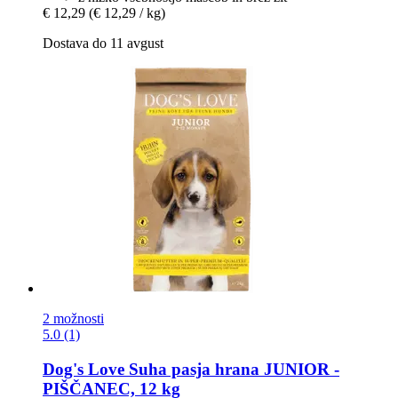
€ 12,29
(€ 12,29 / kg)
Dostava do 11 avgust
2 možnosti
5.0 (1)
Dog's Love
Suha pasja hrana JUNIOR -​
PIŠČANEC, 12 kg