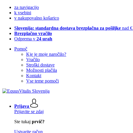
za navigacijo
k vsebini
v nakupovalno košarico
Slovenija: standardna dostava brezplačna za pošiljke
nad €
Brezplačno vračilo
Odprema v
24 urah
Pomoč
Kje je moje naročilo?
Vračilo
Stroški dostave
Možnosti plačila
Kontakt
Vse teme pomoči
Prijava
Prijavite se zdaj
Ste tukaj
prvič?
Ustvarite račun