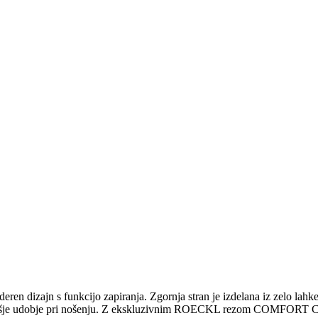
oderen dizajn s funkcijo zapiranja. Zgornja stran je izdelana iz zelo 
najvišje udobje pri nošenju. Z ekskluzivnim ROECKL rezom COMFORT CUT