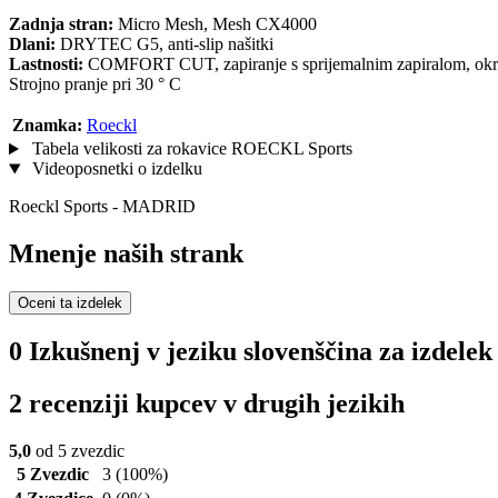
Zadnja stran:
Micro Mesh, Mesh CX4000
Dlani:
DRYTEC G5, anti-slip našitki
Lastnosti:
COMFORT CUT, zapiranje s sprijemalnim zapiralom, okr
Strojno pranje pri 30 ° C
Znamka:
Roeckl
Tabela velikosti za rokavice ROECKL Sports
Videoposnetki o izdelku
Roeckl Sports - MADRID
Mnenje naših strank
Oceni ta izdelek
0 Izkušnenj v jeziku slovenščina za izdel
2 recenziji kupcev v drugih jezikih
5,0
od 5 zvezdic
5 Zvezdic
3
(100%)