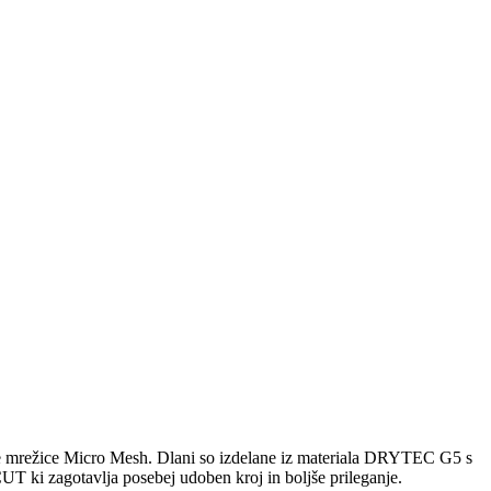
lahke mrežice Micro Mesh. Dlani so izdelane iz materiala DRYTEC G5 s
 ki zagotavlja posebej udoben kroj in boljše prileganje.