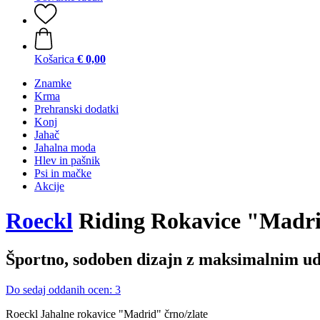
Košarica
€ 0,00
Znamke
Krma
Prehranski dodatki
Konj
Jahač
Jahalna moda
Hlev in pašnik
Psi in mačke
Akcije
Roeckl
Riding Rokavice "Madr
Športno, sodoben dizajn z maksimalnim u
Do sedaj oddanih ocen: 3
Roeckl Jahalne rokavice "Madrid" črno/zlate