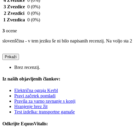
4 Zvezdice
0
(0%)
3 Zvezdice
0
(0%)
2 Zvezdici
0
(0%)
1 Zvezdica
0
(0%)
3
ocene
slovenščina - v tem jeziku še ni bilo napisanih recenzij. Na voljo sta 2 
Prikaži
Brez recenzij.
Iz naših objavljenih člankov:
Električna ograja Kerbl
Pravi začetek pomladi
Pravila za varno ravnanje s konji
Hranjenje brez žit
Test izdelka: transportne gamaše
Odkrijte EquusVitalis: