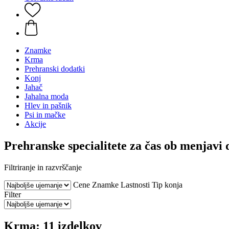
Znamke
Krma
Prehranski dodatki
Konj
Jahač
Jahalna moda
Hlev in pašnik
Psi in mačke
Akcije
Prehranske specialitete za čas ob menjavi 
Filtriranje in razvrščanje
Cene
Znamke
Lastnosti
Tip konja
Filter
Krma: 11 izdelkov