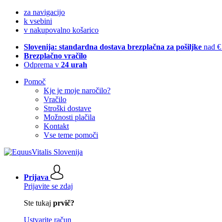
za navigacijo
k vsebini
v nakupovalno košarico
Slovenija: standardna dostava brezplačna za pošiljke
nad €
Brezplačno vračilo
Odprema v
24 urah
Pomoč
Kje je moje naročilo?
Vračilo
Stroški dostave
Možnosti plačila
Kontakt
Vse teme pomoči
Prijava
Prijavite se zdaj
Ste tukaj
prvič?
Ustvarite račun