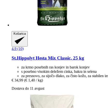
Košarica
4.9 (10)
St.Hippolyt
Hesta Mix Classic, 25 kg
za krmo posebnih ras konjev in barok konjev
s posebno visokim deležem cinka, bakra in selena
za presnovo, za sijočo dlako, za čisto kožo, za stabilen i
€ 34,99
(€ 1,40 / kg)
Dostava do 11 avgust