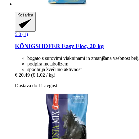
Košarica
5.0 (1)
KÖNIGSHOFER
Easy Floc, 20 kg
bogato s surovimi vlakninami in zmanjšana vsebnost bel
podpira metabolizem
spodbuja žvečilno aktivnost
€ 20,49
(€ 1,02 / kg)
Dostava do 11 avgust