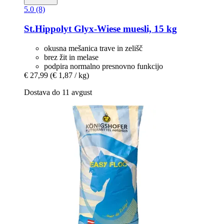
5.0 (8)
St.Hippolyt
Glyx-​Wiese muesli, 15 kg
okusna mešanica trave in zelišč
brez žit in melase
podpira normalno presnovno funkcijo
€ 27,99
(€ 1,87 / kg)
Dostava do 11 avgust