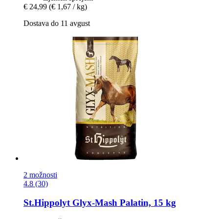
€ 24,99
(€ 1,67 / kg)
Dostava do 11 avgust
2 možnosti
4.8 (30)
St.Hippolyt
Glyx-​Mash Palatin, 15 kg