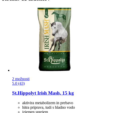
2 možnosti
5.0 (43)
St.Hippolyt
Irish Mash, 15 kg
aktivira metabolizem in prebavo
hitra priprava, tudi s hladno vodo
izjemen sprejem