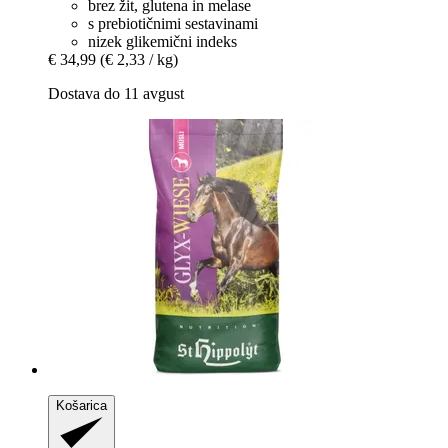
brez žit, glutena in melase
s prebiotičnimi sestavinami
nizek glikemični indeks
€ 34,99
(€ 2,33 / kg)
Dostava do 11 avgust
Košarica