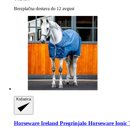
Brezplačna dostava do 12 avgust
Košarica
Horseware Ireland
Pregrinjalo Horseware Ionic 