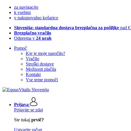
za navigacijo
k vsebini
v nakupovalno košarico
Slovenija: standardna dostava brezplačna za pošiljke
nad €
Brezplačno vračilo
Odprema v
24 urah
Pomoč
Kje je moje naročilo?
Vračilo
Stroški dostave
Možnosti plačila
Kontakt
Vse teme pomoči
Prijava
Prijavite se zdaj
Ste tukaj
prvič?
Ustvarite račun