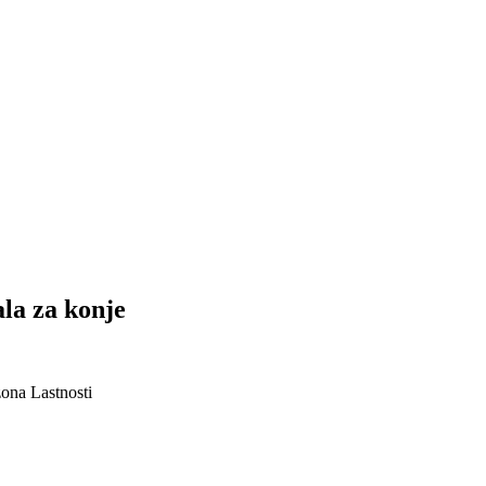
ala za konje
zona
Lastnosti