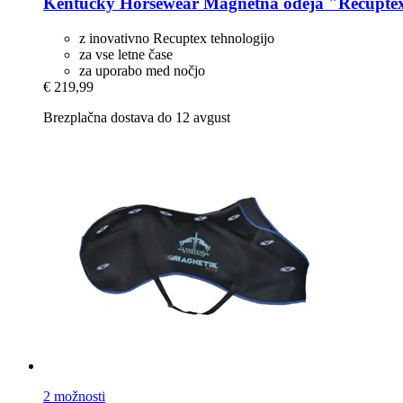
Kentucky Horsewear
Magnetna odeja "Recuptex
z inovativno Recuptex tehnologijo
za vse letne čase
za uporabo med nočjo
€ 219,99
Brezplačna dostava do 12 avgust
2 možnosti