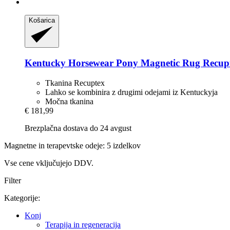
Košarica
Kentucky Horsewear
Pony Magnetic Rug Recup
Tkanina Recuptex
Lahko se kombinira z drugimi odejami iz Kentuckyja
Močna tkanina
€ 181,99
Brezplačna dostava do 24 avgust
Magnetne in terapevtske odeje: 5 izdelkov
Vse cene vključujejo DDV.
Filter
Kategorije:
Konj
Terapija in regeneracija