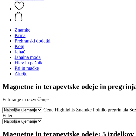
Znamke
Krma
Prehranski dodatki
Konj
Jahač
Jahalna moda
Hlev in pašnik
Psi in mačke
Akcije
Magnetne in terapevtske odeje in pregrinj
Filtriranje in razvrščanje
Cene
Highlights
Znamke
Polnilo pregrinjala
Se
Filter
Magnetne in terapevtske odeje: 5 izdelkov