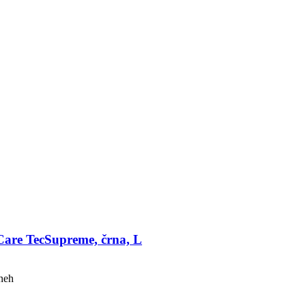
Care TecSupreme, črna, L
aneh