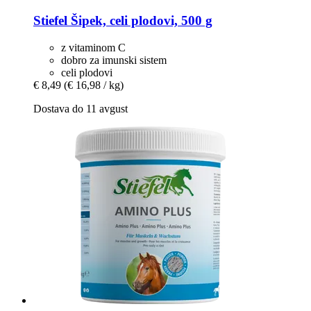
Stiefel
Šipek, celi plodovi, 500 g
z vitaminom C
dobro za imunski sistem
celi plodovi
€ 8,49
(€ 16,98 / kg)
Dostava do 11 avgust