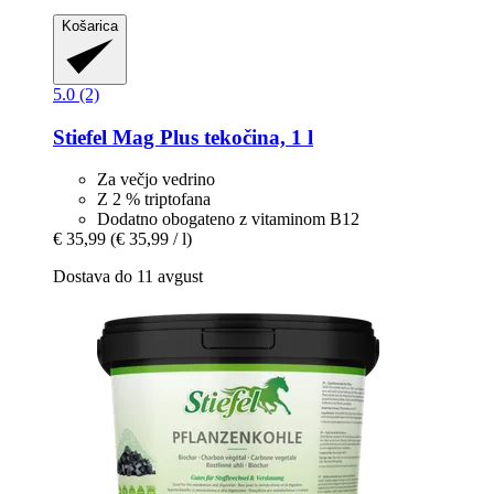
Košarica
5.0 (2)
Stiefel
Mag Plus tekočina, 1 l
Za večjo vedrino
Z 2 % triptofana
Dodatno obogateno z vitaminom B12
€ 35,99
(€ 35,99 / l)
Dostava do 11 avgust