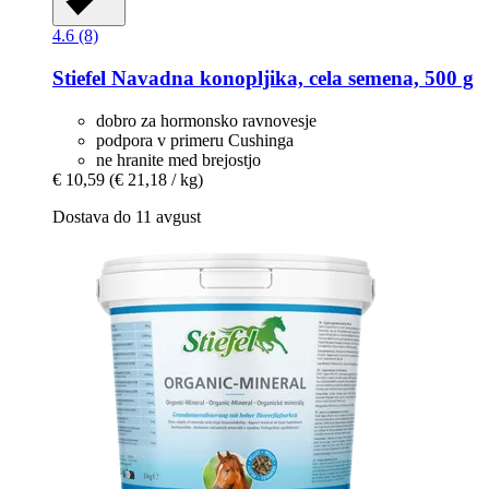
4.6 (8)
Stiefel
Navadna konopljika, cela semena, 500 g
dobro za hormonsko ravnovesje
podpora v primeru Cushinga
ne hranite med brejostjo
€ 10,59
(€ 21,18 / kg)
Dostava do 11 avgust