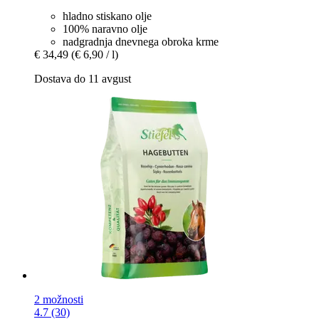
hladno stiskano olje
100% naravno olje
nadgradnja dnevnega obroka krme
€ 34,49
(€ 6,90 / l)
Dostava do 11 avgust
2 možnosti
4.7 (30)