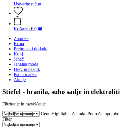
Ustvarite račun
Košarica
€ 0,00
Znamke
Krma
Prehranski dodatki
Konj
Jahač
Jahalna moda
Hlev in pašnik
Psi in mačke
Akcije
Stiefel - hranila, suho sadje in elektroliti
Filtriranje in razvrščanje
Cene
Highlights
Znamke
Področje uporabe
Filter