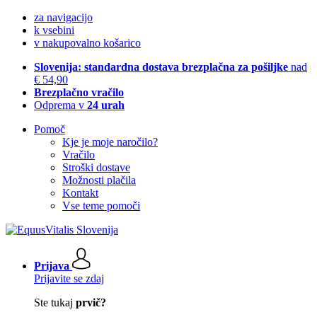
za navigacijo
k vsebini
v nakupovalno košarico
Slovenija: standardna dostava brezplačna za pošiljke
nad
€ 54,90
Brezplačno vračilo
Odprema v
24 urah
Pomoč
Kje je moje naročilo?
Vračilo
Stroški dostave
Možnosti plačila
Kontakt
Vse teme pomoči
Prijava
Prijavite se zdaj
Ste tukaj
prvič?