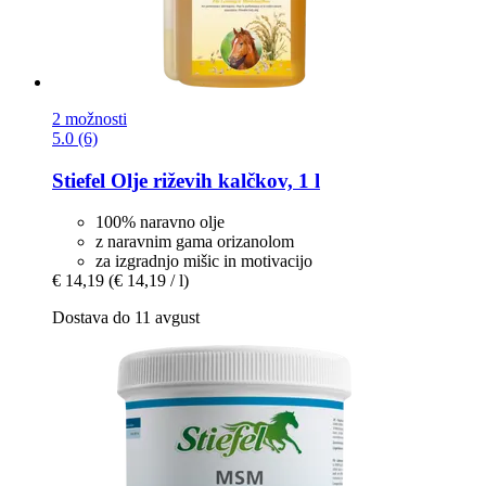
2 možnosti
5.0 (6)
Stiefel
Olje riževih kalčkov, 1 l
100% naravno olje
z naravnim gama orizanolom
za izgradnjo mišic in motivacijo
€ 14,19
(€ 14,19 / l)
Dostava do 11 avgust