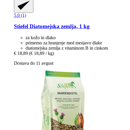
5.0 (1)
Stiefel
Diatomejska zemlja, 1 kg
za kožo in dlako
primerno za hranjenje med menjavo dlake
diatomejska zemlja z vitaminom B in cinkom
€ 18,89
(€ 18,89 / kg)
Dostava do 11 avgust