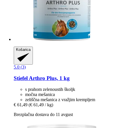
Košarica
5.0 (3)
Stiefel
Arthro Plus, 1 kg
s prahom zelenoustih školjk
močna mešanica
zeliščna mešanica z vražjim krempljem
€ 61,49
(€ 61,49 / kg)
Brezplačna dostava do 11 avgust