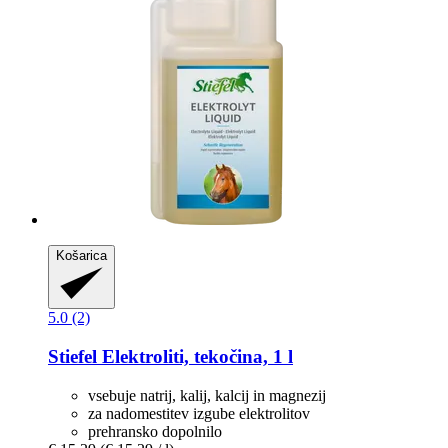
Košarica
5.0 (2)
Stiefel
Elektroliti, tekočina, 1 l
vsebuje natrij, kalij, kalcij in magnezij
za nadomestitev izgube elektrolitov
prehransko dopolnilo