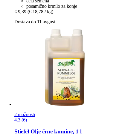
cela semena
posamično krmilo za konje
€ 9,39
(€ 18,78 / kg)
Dostava do 11 avgust
2 možnosti
4.3 (6)
Stiefel
Olje črne kumine, 1 l