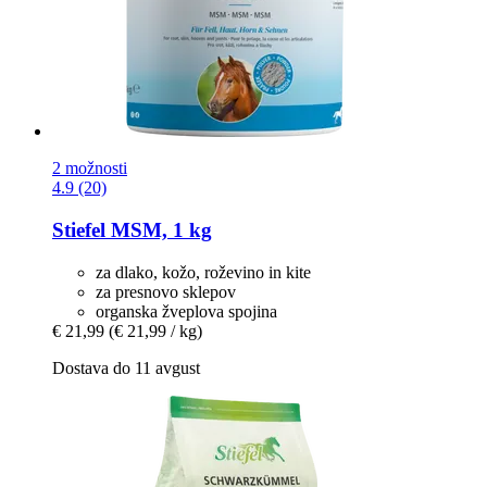
2 možnosti
4.9 (20)
Stiefel
MSM, 1 kg
za dlako, kožo, roževino in kite
za presnovo sklepov
organska žveplova spojina
€ 21,99
(€ 21,99 / kg)
Dostava do 11 avgust