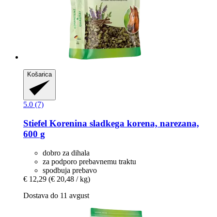
Košarica
5.0 (7)
Stiefel
Korenina sladkega korena, narezana,
600 g
dobro za dihala
za podporo prebavnemu traktu
spodbuja prebavo
€ 12,29
(€ 20,48 / kg)
Dostava do 11 avgust