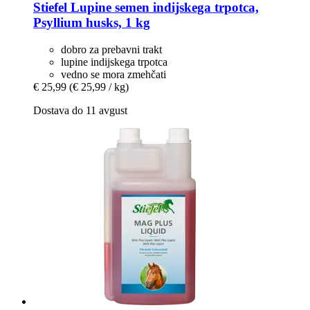
Stiefel
Lupine semen indijskega trpotca,
Psyllium husks, 1 kg
dobro za prebavni trakt
lupine indijskega trpotca
vedno se mora zmehčati
€ 25,99
(€ 25,99 / kg)
Dostava do 11 avgust