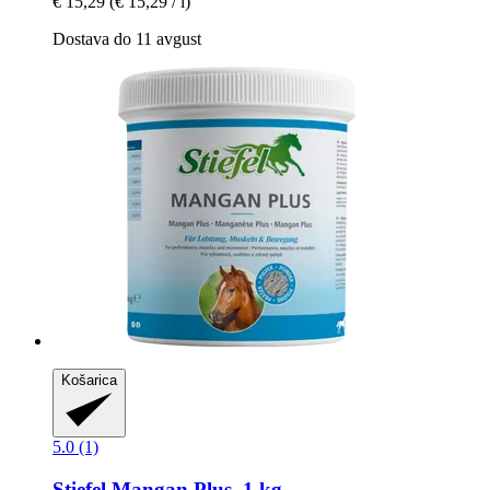
€ 15,29
(€ 15,29 / l)
Dostava do 11 avgust
Košarica
5.0 (1)
Stiefel
Mangan Plus, 1 kg